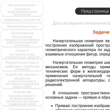
Вычислительная
техника и
Пред.страница
информационные
технологии
Цифровые устройства
Дата последнего обновления
Микропроцессоры
Задачи
Программное
обеспечение
микроконтроллеров в
Начертательная геометрия яв
робототехнических
системах
построения изображений простр
геометрического характера по за
Схемо и
взаимные отношения фигур, опред
системотехника
электронных средств
Микропроцессоры и
Начертательная геометрия ши
цифровая обработка
механизмов. Ее методы приме
сигналов
технических форм в железнодор
Устройства приема и
применения начертательной г
обработки
радиоэлектронной аппаратуры, 
радиосигналов в
системах подвижной
решений.
радиосвязи
Устройства
В отношении пространственн
генерирования и
основные задачи — прямую и обра
формирования
сигналов в системах
подвижной связи
Прямая: построение изображе
Проектирование