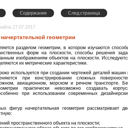
Содержание
След.страница
 файла
27.07.2017
 начертательной геометрии
ляется разделом геометрии, в котором изучаются способ
анственных форм на плоскости, способы решения зада
данным изображениям объектов на плоскости. Исследуютс
еляются их метрические характеристики.
роко используется при создании чертежей деталей машин 
няются при конструировании сложных поверхносте
ожном, авиационном, морском и речном транспорте. Бе
еометрии практически невозможно создавать корпус
особенно при использовании современных дизайнерски
ых фигур начертательная геометрия рассматривает дв
тную:
ний пространственного объекта на плоскости;