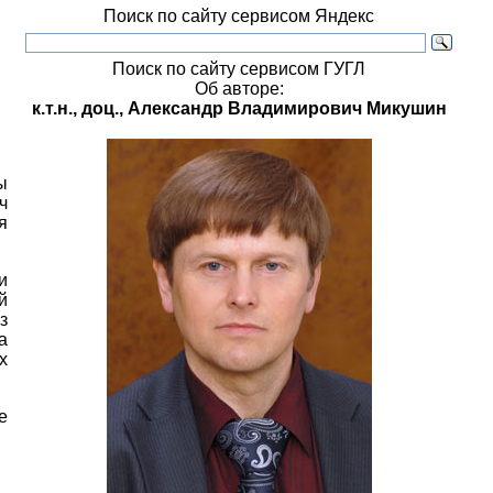
Поиск по сайту сервисом Яндекс
Поиск по сайту сервисом ГУГЛ
Об авторе:
к.т.н., доц., Александр Владимирович Микушин
ы
ч
я
и
й
з
а
х
е