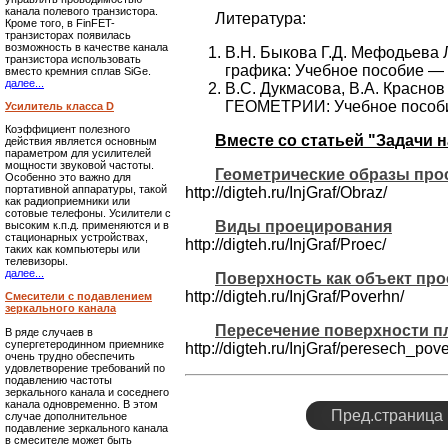
канала полевого транзистора.
Литература:
Кроме того, в FinFET-
транзисторах появилась
возможность в качестве канала
В.Н. Быкова Г.Д. Мефодьева
транзистора использовать
графика: Учебное поcобие —
вместо кремния сплав SiGe.
далее...
В.С. Дукмасова, В.А. Кр
ГЕОМЕТРИИ: Учебное поcобие
Усилитель класса D
Коэффициент полезного
Вместе со статьей "Задачи 
действия является основным
параметром для усилителей
мощности звуковой частоты.
Геометрические образы прос
Особенно это важно для
портативной аппаратуры, такой
http://digteh.ru/InjGraf/Obraz/
как радиоприемники или
сотовые телефоны. Усилители с
Виды проецирования
высоким к.п.д. применяются и в
стационарных устройствах,
http://digteh.ru/InjGraf/Proec/
таких как компьютеры или
телевизоры.
далее...
Поверхность как объект про
http://digteh.ru/InjGraf/Poverhn/
Смесители с подавлением
зеркального канала
Пересечение поверхности п
В ряде случаев в
супергетеродинном приемнике
http://digteh.ru/InjGraf/peresech_pov
очень трудно обеспечить
удовлетворение требований по
подавлению частоты
зеркального канала и соседнего
канала одновременно. В этом
Пред.страница
случае дополнительное
подавление зеркального канала
в смесителе может быть