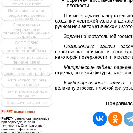
обратная: восстановление пр
печатных плат
плоскости.
Источники питания
радиоэлектронной
Прямые задачи начертательно
аппаратуры
создании чертежей узлов и детал
Схемотехника
ручном или автоматическом изгото
современных
телекоммуникационных
устройств
Задачи начертательной геомет
САПР СБИС
Позиционные задачи
рассма
электронно-
компонентной базы
пересечение прямой и поверхно
некоторой поверхности и плоскост
Микроконтроллеры в
технике связи
Метрические задачи
определя
Инженерная и
отрезка, плоской фигуры, расстоя
компьютерная графика
Физические основы
Комбинированные задачи
опр
электроники
величину отрезка, плоской фигуры
Книги в электронном
варианте
Справочные данные
Понравилс
FinFET-транзисторы
FinFET-транзисторы появились
при переходе на 22нм
технологию. Они позволяют
намного эффективней
управлять проводимостью