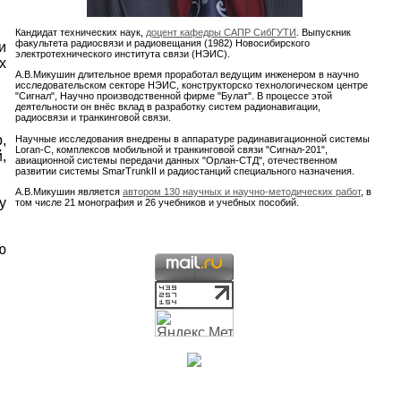
Кандидат технических наук,
доцент кафедры САПР СибГУТИ
. Выпускник
факультета радиосвязи и радиовещания (1982) Новосибирского
и
электротехнического института связи (НЭИС).
х
А.В.Микушин длительное время проработал ведущим инженером в научно
исследовательском секторе НЭИС, конструкторско технологическом центре
"Сигнал", Научно производственной фирме "Булат". В процессе этой
деятельности он внёс вклад в разработку систем радионавигации,
радиосвязи и транкинговой связи.
,
Научные исследования внедрены в аппаратуре радинавигационной системы
Loran-C, комплексов мобильной и транкинговой связи "Сигнал-201",
,
авиационной системы передачи данных "Орлан-СТД", отечественном
развитии системы SmarTrunkII и радиостанций специального назначения.
А.В.Микушин является
автором
130 научных
и научно-методических работ
, в
у
том числе 21 монография и 26 учебников и учебных пособий.
ю