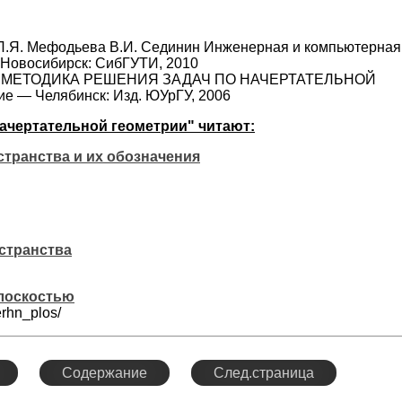
 Л.Я. Мефодьева В.И. Сединин Инженерная и компьютерная
 Новосибирск: СибГУТИ, 2010
аснов МЕТОДИКА РЕШЕНИЯ ЗАДАЧ ПО НАЧЕРТАТЕЛЬНОЙ
 — Челябинск: Изд. ЮУрГУ, 2006
начертательной геометрии" читают:
транства и их обозначения
странства
лоскостью
erhn_plos/
Содержание
След.страница