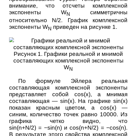
внимание, что отсчеты комплексной
экспоненты W
симметричны
N
относительно N/2. График комплексной
экспоненты W
приведен на рисунке 1.
N
Рисунок 1. Графики реальной и мнимой
составляющих комплексной экспоненты
W
N
По формуле Эйлера реальная
составляющая комплексной экспоненты
представляет собой cos(x), а мнимая
составляющая — sin(x). На графике sin(x)
показан красным цветом, а cos(x) —
синим, количество точек равно 10000. Из
графика четко видно, что
sin(n+N/2) = −sin(n)
и
cos(n+N/2) = −cos(n)
.
В результате этого свойства комплексной