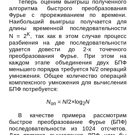
Теперь оценим выигрыш полученного
алгоритма быстрого преобразования
Фурье с прореживанием по времени.
Наибольший выигрыш получается для
длины временной последовательности
K
N = 2
, так как в этом случае процесс
разбиения на две последовательности
удается довести до 2-х точечного
преобразования Фурье. При этом на
каждом этапе объединения двух БПФ
меньшего порядка требуется N/2 операций
умножения. Общее количество операций
комплексного умножения для вычисления
БПФ потребуется:
N
=
N
/2×log
N
оп
2
В качестве примера рассмотрим
быстрое преобразование Фурье (БПФ)
последовательности из 1024 отсчетов.