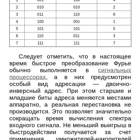
1
001
100
4
2
010
010
2
3
011
110
6
4
100
001
1
5
101
101
5
6
110
011
3
7
111
111
7
Следует отметить, что в настоящее
время быстрое преобразование Фурье
обычно выполняется в
сигнальных
процессорах
, а в них предусмотрен
особый вид адресации — двоично-
инверсный адрес. При этом старшие и
младшие биты адреса меняются местами
аппаратно, а реальная перестановка не
производится. Это позволяет значительно
сокращать время вычисления спектра
входного сигнала. Не меньший выигрыш в
быстродействии получается за счет
применения умножителей-накопителей