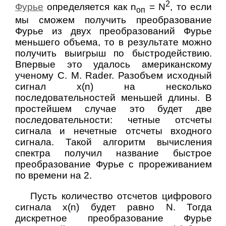
2
Фурье
определяется как
n
= N
, то если
оп
мы сможем получить преобразование
Фурье из двух преобразований Фурье
меньшего объема, то в результате можно
получить выигрыш по быстродействию.
Впервые это удалось американскому
ученому C. M. Rader. Разобъем исходный
сигнал x(n) на несколько
последовательностей меньшей длины. В
простейшем случае это будет две
последовательности: четные отсчеты
сигнала и нечетные отсчеты входного
сигнала. Такой алгоритм вычисления
спектра получил название быстрое
преобразование Фурье с прореживанием
по времени на 2.
Пусть количество отсчетов цифрового
сигнала x(n) будет равно N. Тогда
дискретное преобразование Фурье