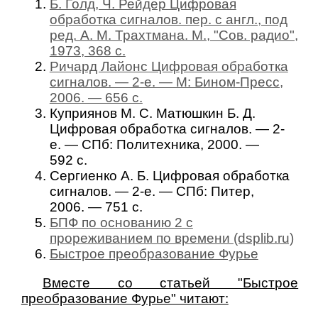
Б. Голд, Ч. Рейдер Цифровая
обработка сигналов. пер. с англ., под
ред. А. М. Трахтмана. М., "Сов. радио",
1973, 368 с.
Ричард Лайонс Цифровая обработка
сигналов. — 2-е. — М: Бином-Пресс,
2006. — 656 с.
Куприянов М. C. Матюшкин Б. Д.
Цифровая обработка сигналов. — 2-
е. — СПб: Политехника, 2000. —
592 с.
Сергиенко А. Б. Цифровая обработка
сигналов. — 2-е. — СПб: Питер,
2006. — 751 с.
БПФ по основанию 2 с
прореживанием по времени (dsplib.ru)
Быстрое преобразование Фурье
Вместе со статьей "Быстрое
преобразование Фурье" читают: