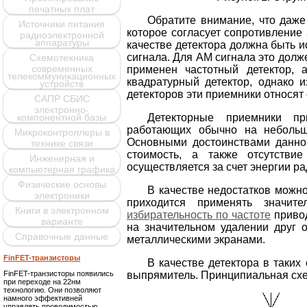
печатных плат
Обратите внимание, что даже
Источники питания
которое согласует сопротивление
радиоэлектронной
аппаратуры
качестве детектора должна быть 
сигнала. Для АМ сигнала это дол
Схемотехника
современных
применен частотный детектор,
телекоммуникационных
квадратурный детектор, однако и
устройств
детекторов эти приемники относят
САПР СБИС
электронно-
Детекторные приемники пр
компонентной базы
работающих обычно на небольши
Микроконтроллеры в
Основными достоинствами данной
технике связи
стоимость, а также отсутстви
Инженерная и
осуществляется за счет энергии р
компьютерная графика
Физические основы
В качестве недостатков можн
электроники
приходится применять значит
Книги в электронном
избирательность по частоте
привод
варианте
на значительном удалении друг 
Справочные данные
металлическими экранами.
FinFET-транзисторы
В качестве детектора в таки
FinFET-транзисторы появились
выпрямитель. Принципиальная схем
при переходе на 22нм
технологию. Они позволяют
намного эффективней
управлять проводимостью