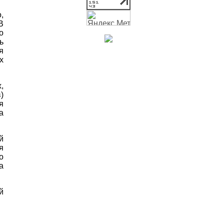
,
В
о
ь
я
х
,
)
я
а
й
я
о
а
й