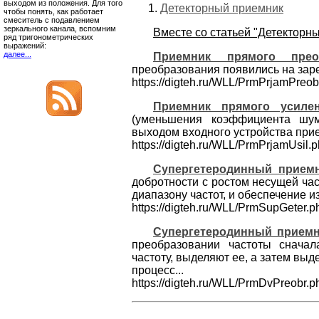
выходом из положения. Для того
Детекторный приемник
чтобы понять, как работает
смеситель с подавлением
зеркального канала, вспомним
Вместе со статьей "Детекторн
ряд тригонометрических
выражений:
далее...
Приемник прямого прео
преобразования появились на заре
https://digteh.ru/WLL/PrmPrjamPreob
Приемник прямого усиле
(уменьшения коэффициента шум
выходом входного устройства при
https://digteh.ru/WLL/PrmPrjamUsil.
Супергетеродинный прием
добротности с ростом несущей час
диапазону частот, и обеспечение и
https://digteh.ru/WLL/PrmSupGeter.p
Супергетеродинный приемн
преобразовании частоты снача
частоту, выделяют ее, а затем вы
процесс...
https://digteh.ru/WLL/PrmDvPreobr.p