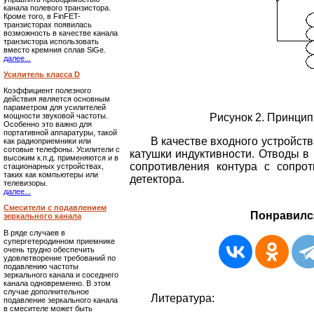
канала полевого транзистора.
Кроме того, в FinFET-
транзисторах появилась
возможность в качестве канала
транзистора использовать
вместо кремния сплав SiGe.
далее...
Усилитель класса D
Коэффициент полезного
действия является основным
параметром для усилителей
Рисунок 2. Принци
мощности звуковой частоты.
Особенно это важно для
портативной аппаратуры, такой
В качестве входного устройст
как радиоприемники или
сотовые телефоны. Усилители с
катушки индуктивности. Отводы в
высоким к.п.д. применяются и в
сопротивления контура с сопро
стационарных устройствах,
таких как компьютеры или
детектора.
телевизоры.
далее...
Смесители с подавлением
Понравилс
зеркального канала
В ряде случаев в
супергетеродинном приемнике
очень трудно обеспечить
удовлетворение требований по
подавлению частоты
зеркального канала и соседнего
канала одновременно. В этом
случае дополнительное
Литература:
подавление зеркального канала
в смесителе может быть