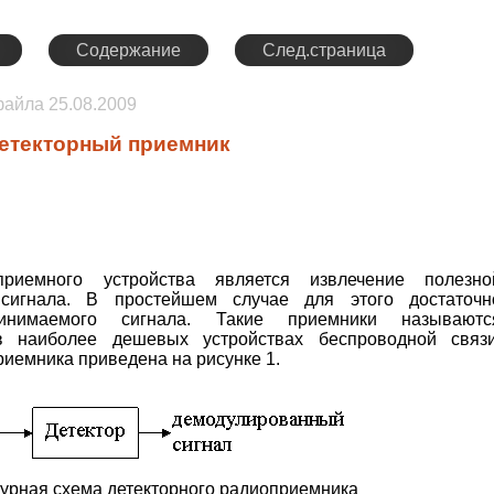
Содержание
След.страница
 файла
25.08.2009
етекторный приемник
риемного устройства является извлечение полезно
сигнала. В простейшем случае для этого достаточн
инимаемого сигнала. Такие приемники называютс
 наиболее дешевых устройствах беспроводной связи
риемника приведена на рисунке 1.
турная схема детекторного радиоприемника