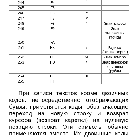
244
F4
Ї
245
F5
Ї
246
F6
Ў
247
F7
ў
248
F8
°
Знак градуса
249
F9
∙
Знак
умножения
(точка)
250
FA
·
251
FB
√
Радикал
(взятие корня)
252
FC
№
Знак номера
253
FD
¤
Знак денежной
единицы
(рубль)
254
FE
■
255
FF
При записи текстов кроме двоичных
кодов, непосредственно отображающих
буквы, применяются коды, обозначающие
переход на новую строку и возврат
курсора (возврат каретки) на нулевую
позицию строки. Эти символы обычно
применяются вместе. Их двоичные коды