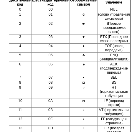
Десятичный
Шестнадцатеричный
Отображаемый
Значение
код
код
символ
0
00
NUL
1
01
☺
(слово управления
дисплеем)
2
02
☻
(Первое
передаваемое
слово)
3
03
♥
ETX (Последнее
слово передачи)
4
04
♦
EOT (конец
передачи)
5
05
♣
ENQ
(инициализация)
6
06
♠
ACK
(подтверждение
приема)
7
07
•
BEL
8
08
◘
BS
9
09
○
HT
(горизонтальная
табуляция
10
0A
◙
LF (перевод
строки)
11
0B
♂
VT (вертикальная
табуляция)
12
0С
♀
FF (следующая
страница)
13
0D
♪
CR (возврат