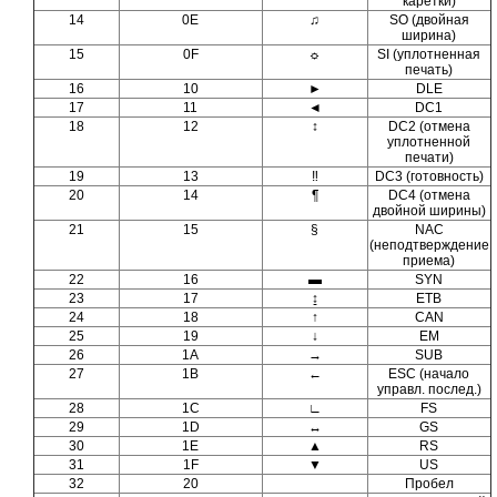
каретки)
14
0E
♫
SO (двойная
ширина)
15
0F
☼
SI (уплотненная
печать)
16
10
►
DLE
17
11
◄
DC1
18
12
↕
DC2 (отмена
уплотненной
печати)
19
13
‼
DC3 (готовность)
20
14
¶
DC4 (отмена
двойной ширины)
21
15
§
NAC
(неподтверждение
приема)
22
16
▬
SYN
23
17
↨
ETB
24
18
↑
CAN
25
19
↓
EM
26
1A
→
SUB
27
1B
←
ESC (начало
управл. послед.)
28
1C
∟
FS
29
1D
↔
GS
30
1E
▲
RS
31
1F
▼
US
32
20
Пробел