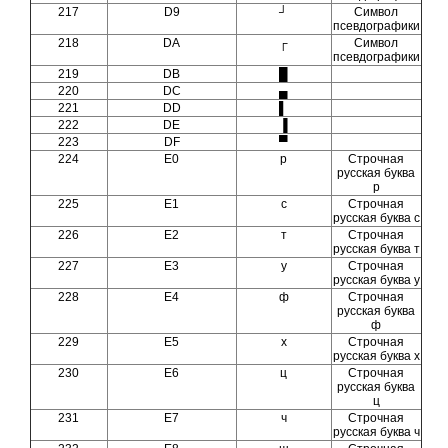
217
D9
┘
Символ
псевдографики
218
DA
┌
Символ
псевдографики
219
DB
█
220
DC
▄
221
DD
▌
222
DE
▐
223
DF
▀
224
E0
р
Строчная
русская буква
р
225
E1
с
Строчная
русская буква с
226
E2
т
Строчная
русская буква т
227
E3
у
Строчная
русская буква у
228
E4
ф
Строчная
русская буква
ф
229
E5
х
Строчная
русская буква х
230
E6
ц
Строчная
русская буква
ц
231
E7
ч
Строчная
русская буква ч