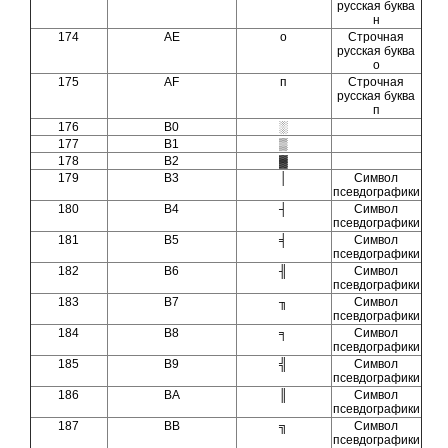
русская буква
н
174
AE
о
Строчная
русская буква
о
175
AF
п
Строчная
русская буква
п
176
B0
░
177
B1
▒
178
B2
▓
179
B3
│
Символ
псевдографики
180
B4
┤
Символ
псевдографики
181
B5
╡
Символ
псевдографики
182
B6
╢
Символ
псевдографики
183
B7
╖
Символ
псевдографики
184
B8
╕
Символ
псевдографики
185
B9
╣
Символ
псевдографики
186
BA
║
Символ
псевдографики
187
BB
╗
Символ
псевдографики