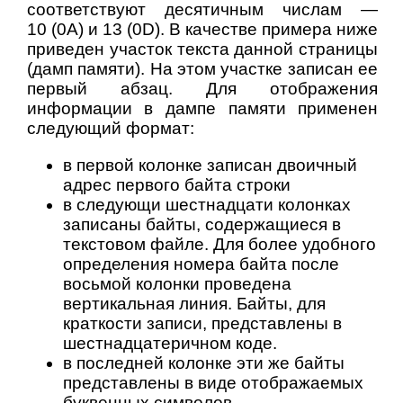
соответствуют десятичным числам —
10 (0A) и 13 (0D). В качестве примера ниже
приведен участок текста данной страницы
(дамп памяти). На этом участке записан ее
первый абзац. Для отображения
информации в дампе памяти применен
следующий формат:
в первой колонке записан двоичный
адрес первого байта строки
в следующи шестнадцати колонках
записаны байты, содержащиеся в
текстовом файле. Для более удобного
определения номера байта после
восьмой колонки проведена
вертикальная линия. Байты, для
краткости записи, представлены в
шестнадцатеричном коде.
в последней колонке эти же байты
представлены в виде отображаемых
буквенных символов