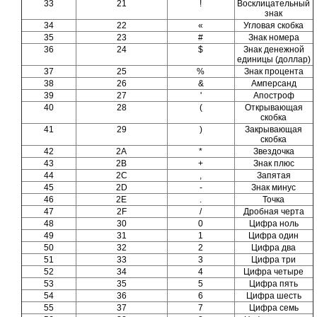
33
21
!
Восклицательный
знак
34
22
«
Угловая скобка
35
23
#
Знак номера
36
24
$
Знак денежной
единицы (доллар)
37
25
%
Знак процента
38
26
&
Амперсанд
39
27
'
Апостроф
40
28
(
Открывающая
скобка
41
29
)
Закрывающая
скобка
42
2A
*
Звездочка
43
2B
+
Знак плюс
44
2C
,
Запятая
45
2D
-
Знак минус
46
2E
.
Точка
47
2F
/
Дробная черта
48
30
0
Цифра ноль
49
31
1
Цифра один
50
32
2
Цифра два
51
33
3
Цифра три
52
34
4
Цифра четыре
53
35
5
Цифра пять
54
36
6
Цифра шесть
55
37
7
Цифра семь