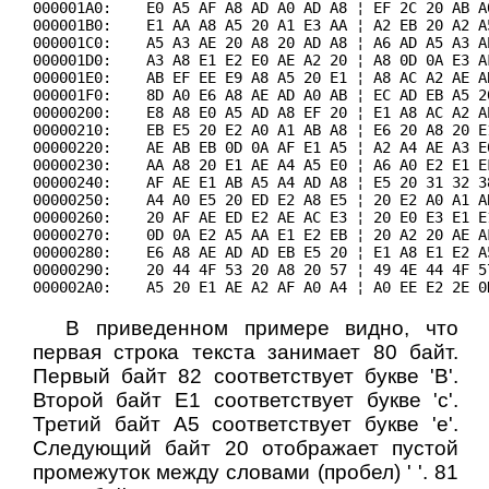
000001A0:    E0 A5 AF A8 AD A0 AD A8 ¦ EF 2C 20 AB A
000001B0:    E1 AA A8 A5 20 A1 E3 AA ¦ A2 EB 20 A2 A
000001C0:    A5 A3 AE 20 A8 20 AD A8 ¦ A6 AD A5 A3 A
000001D0:    A3 A8 E1 E2 E0 AE A2 20 ¦ A8 0D 0A E3 A
000001E0:    AB EF EE E9 A8 A5 20 E1 ¦ A8 AC A2 AE A
000001F0:    8D A0 E6 A8 AE AD A0 AB ¦ EC AD EB A5 2
00000200:    E8 A8 E0 A5 AD A8 EF 20 ¦ E1 A8 AC A2 A
00000210:    EB E5 20 E2 A0 A1 AB A8 ¦ E6 20 A8 20 E
00000220:    AE AB EB 0D 0A AF E1 A5 ¦ A2 A4 AE A3 E
00000230:    AA A8 20 E1 AE A4 A5 E0 ¦ A6 A0 E2 E1 E
00000240:    AF AE E1 AB A5 A4 AD A8 ¦ E5 20 31 32 3
00000250:    A4 A0 E5 20 ED E2 A8 E5 ¦ 20 E2 A0 A1 A
00000260:    20 AF AE ED E2 AE AC E3 ¦ 20 E0 E3 E1 E
00000270:    0D 0A E2 A5 AA E1 E2 EB ¦ 20 A2 20 AE A
00000280:    E6 A8 AE AD AD EB E5 20 ¦ E1 A8 E1 E2 A
00000290:    20 44 4F 53 20 A8 20 57 ¦ 49 4E 44 4F 5
000002A0:    A5 20 E1 AE A2 AF A0 A4 ¦ A0 EE E2 2E 0
В приведенном примере видно, что
первая строка текста занимает 80 байт.
Первый байт 82 соответствует букве 'В'.
Второй байт E1 соответствует букве 'с'.
Третий байт A5 соответствует букве 'е'.
Следующий байт 20 отображает пустой
промежуток между словами (пробел) ' '. 81