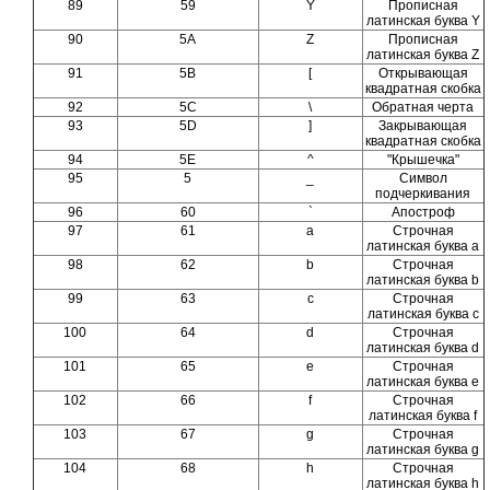
89
59
Y
Прописная
латинская буква Y
90
5A
Z
Прописная
латинская буква Z
91
5B
[
Открывающая
квадратная скобка
92
5C
\
Обратная черта
93
5D
]
Закрывающая
квадратная скобка
94
5E
^
"Крышечка"
95
5
_
Символ
подчеркивания
96
60
`
Апостроф
97
61
a
Строчная
латинская буква a
98
62
b
Строчная
латинская буква b
99
63
c
Строчная
латинская буква c
100
64
d
Строчная
латинская буква d
101
65
e
Строчная
латинская буква e
102
66
f
Строчная
латинская буква f
103
67
g
Строчная
латинская буква g
104
68
h
Строчная
латинская буква h