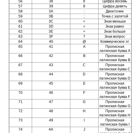
56
38
8
Цифра восемь
57
39
9
Цифра девять
58
3A
:
Двоеточие
59
3B
;
Точка с запятой
60
3C
<
Знак меньше
61
3D
=
Знак равно
62
3E
>
Знак больше
63
3F
?
Знак вопрос
64
40
@
Коммерческое эт
65
41
A
Прописная
латинская буква А
66
42
B
Прописная
латинская буква B
67
43
C
Прописная
латинская буква C
68
44
D
Прописная
латинская буква D
69
45
E
Прописная
латинская буква E
70
46
F
Прописная
латинская буква F
71
47
G
Прописная
латинская буква G
72
48
H
Прописная
латинская буква H
73
49
I
Прописная
латинская буква I
74
4A
J
Прописная