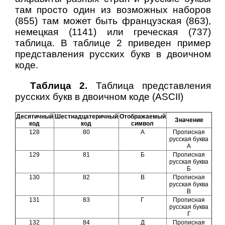
там просто один из возможных наборов
(855) там может быть французская (863),
немецкая (1141) или греческая (737)
таблица. В таблице 2 приведен пример
представления русских букв в двоичном
коде.
Таблица 2.
Таблица представления
русских букв в двоичном коде (ASCII)
Десятичный
Шестнадцатеричный
Отображаемый
Значение
код
код
символ
128
80
А
Прописная
русская буква
А
129
81
Б
Прописная
русская буква
Б
130
82
В
Прописная
русская буква
В
131
83
Г
Прописная
русская буква
Г
132
84
Д
Прописная