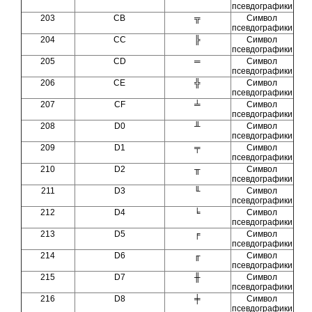
псевдографики
203
CB
╦
Символ
псевдографики
204
CC
╠
Символ
псевдографики
205
CD
═
Символ
псевдографики
206
CE
╬
Символ
псевдографики
207
CF
╧
Символ
псевдографики
208
D0
╨
Символ
псевдографики
209
D1
╤
Символ
псевдографики
210
D2
╥
Символ
псевдографики
211
D3
╙
Символ
псевдографики
212
D4
╘
Символ
псевдографики
213
D5
╒
Символ
псевдографики
214
D6
╓
Символ
псевдографики
215
D7
╫
Символ
псевдографики
216
D8
╪
Символ
псевдографики