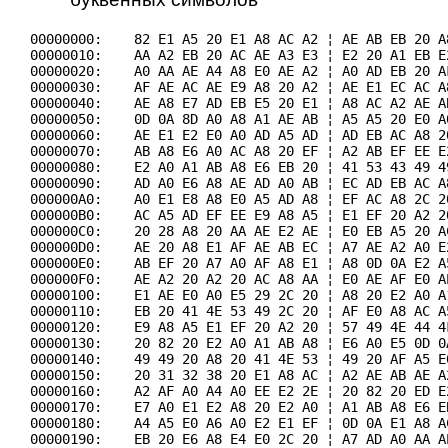
00000000:    82 E1 A5 20 E1 A8 AC A2 ¦ AE AB EB 20 A
00000010:    AA A2 EB 20 AC AE A3 E3 ¦ E2 20 A1 EB E
00000020:    A0 AA AE A4 A8 E0 AE A2 ¦ A0 AD EB 20 A
00000030:    AF AE AC AE E9 A8 20 A2 ¦ AE E1 EC AC A
00000040:    AE A8 E7 AD EB E5 20 E1 ¦ A8 AC A2 AE A
00000050:    0D 0A 8D A0 A8 A1 AE AB ¦ A5 A5 20 E0 A
00000060:    AE E1 E2 E0 A0 AD A5 AD ¦ AD EB AC A8 2
00000070:    AB A8 E6 A0 AC A8 20 EF ¦ A2 AB EF EE E
00000080:    E2 A0 A1 AB A8 E6 EB 20 ¦ 41 53 43 49 4
00000090:    AD A0 E6 A8 AE AD A0 AB ¦ EC AD EB AC A
000000A0:    A0 E1 E8 A8 E0 A5 AD A8 ¦ EF AC A8 2C 2
000000B0:    AC A5 AD EF EE E9 A8 A5 ¦ E1 EF 20 A2 2
000000C0:    20 28 A8 20 AA AE E2 AE ¦ E0 EB A5 20 A
000000D0:    AE 20 A8 E1 AF AE AB EC ¦ A7 AE A2 A0 E
000000E0:    AB EF 20 A7 A0 AF A8 E1 ¦ A8 0D 0A E2 A
000000F0:    AE A2 20 A2 20 AC A8 AA ¦ E0 AE AF E0 A
00000100:    E1 AE E0 A0 E5 29 2C 20 ¦ A8 20 E2 A0 A
00000110:    EB 20 41 4E 53 49 2C 20 ¦ AF E0 A8 AC A
00000120:    E9 A8 A5 E1 EF 20 A2 20 ¦ 57 49 4E 44 4
00000130:    20 82 20 E2 A0 A1 AB A8 ¦ E6 A0 E5 0D 0
00000140:    49 49 20 A8 20 41 4E 53 ¦ 49 20 AF A5 E
00000150:    20 31 32 38 20 E1 A8 AC ¦ A2 AE AB AE A
00000160:    A2 AF A0 A4 A0 EE E2 2E ¦ 20 82 20 ED E
00000170:    E7 A0 E1 E2 A8 20 E2 A0 ¦ A1 AB A8 E6 E
00000180:    A4 A5 E0 A6 A0 E2 E1 EF ¦ 0D 0A E1 A8 A
00000190:    EB 20 E6 A8 E4 E0 2C 20 ¦ A7 AD A0 AA A