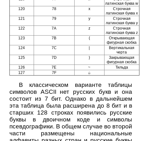
латинская буква w
120
78
x
Строчная
латинская буква x
121
79
y
Строчная
латинская буква y
122
7A
z
Строчная
латинская буква z
123
7B
{
Открывающая
фигурная скобка
124
7С
|
Вертикальная
черта
125
7D
}
Закрывающая
фигурная скобка
126
7E
~
Тильда
127
7F
⌂
В классическом варианте таблицы
символов ASCII нет русских букв и она
состоит из
7 бит
. Однако в дальнейшем
эта таблица была расширена до
8 бит
и в
старших 128 строках появились русские
буквы в двоичном коде и символы
псевдографики. В общем случае во второй
части размещены национальные
алфавиты разных стран и русские буквы