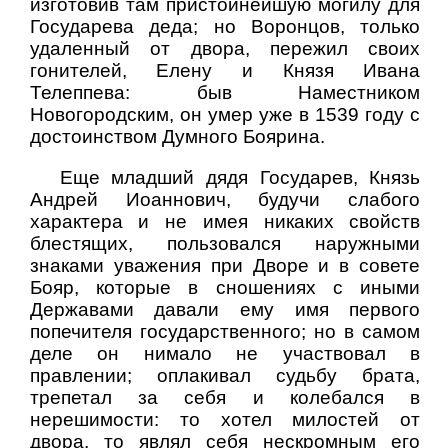
изготовив там пристойнейшую могилу для
Государева деда; но Воронцов, только
удаленный от двора, пережил своих
гонителей, Елену и Князя Ивана
Телеппева: быв Наместником
Новогородским, он умер уже в 1539 году с
достоинством Думного Боярина.
Еще младший дядя Государев, Князь
Андрей Иоаннович, будучи слабого
характера и не имея никаких свойств
блестящих, пользовался наружными
знаками уважения при Дворе и в совете
Бояр, которые в сношениях с иными
Державами давали ему имя первого
попечителя государственного; но в самом
деле он нимало не участвовал в
правлении; оплакивал судьбу брата,
трепетал за себя и колебался в
нерешимости: то хотел милостей от
двора, то являл себя нескромным его