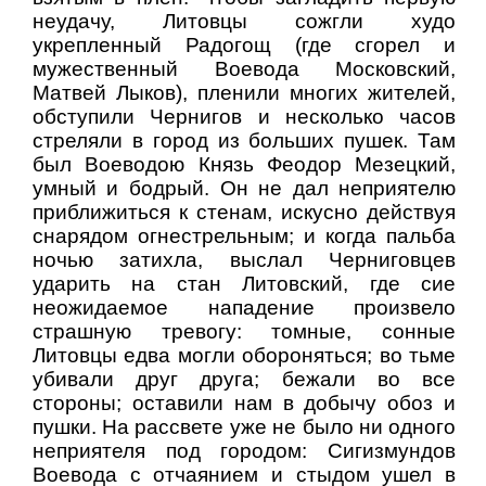
неудачу, Литовцы сожгли худо
укрепленный Радогощ (где сгорел и
мужественный Воевода Московский,
Матвей Лыков), пленили многих жителей,
обступили Чернигов и несколько часов
стреляли в город из больших пушек. Там
был Воеводою Князь Феодор Мезецкий,
умный и бодрый. Он не дал неприятелю
приближиться к стенам, искусно действуя
снарядом огнестрельным; и когда пальба
ночью затихла, выслал Черниговцев
ударить на стан Литовский, где сие
неожидаемое нападение произвело
страшную тревогу: томные, сонные
Литовцы едва могли обороняться; во тьме
убивали друг друга; бежали во все
стороны; оставили нам в добычу обоз и
пушки. На рассвете уже не было ни одного
неприятеля под городом: Сигизмундов
Воевода с отчаянием и стыдом ушел в