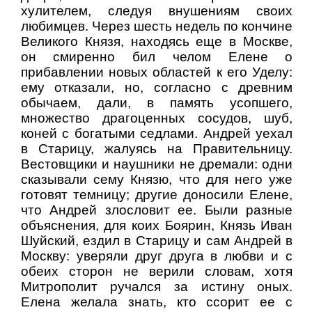
хулителем, следуя внушениям своих
любимцев. Через шесть недель по кончине
Великого Князя, находясь еще в Москве,
он смиренно бил челом Елене о
прибавлении новых областей к его Уделу:
ему отказали, но, согласно с древним
обычаем, дали, в память усопшего,
множество драгоценных сосудов, шуб,
коней с богатыми седлами. Андрей уехал
в Старицу, жалуясь на Правительницу.
Вестовщики и наушники не дремали: одни
сказывали сему Князю, что для него уже
готовят темницу; другие доносили Елене,
что Андрей злословит ее. Были разные
объяснения, для коих Боярин, Князь Иван
Шуйский, ездил в Старицу и сам Андрей в
Москву: уверяли друг друга в любви и с
обеих сторон не верили словам, хотя
Митрополит ручался за истину оных.
Елена желала знать, кто ссорит ее с