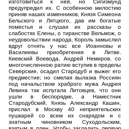
изготовиться к ней, но Сигизмунд
предупредил их. С особенною милостию
приняв наших изменников, Князя Симеона
Бельского и Лятцкого, дав им богатые
поместья и слушая их рассказы о
слабостях Елены, о тиранстве Вельмож, о
неудовольствии народа, Король замыслил
вдруг отнять у нас все Иоанновы и
Василиевы приобретения в Литве.
Киевский Воевода, Андрей Немиров, со
многочисленною ратию вступив в пределы
Северские, осадил Стародуб и выжег его
предместие; но смелая вылазка Россиян
под начальством храброго мужа Андрея
Левина так испугала Литовцев, что они
ушли в беспорядке, а Наместник
Стародубский, Князь Александр Кашин,
прислал в Москву 40 неприятельских
пушкарей со всем их снарядом и с
знатным чиновником Суходольским,
взятым в плен. Чтобы загладить первую