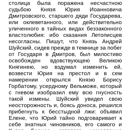
столица была поражена несчастною
судьбою Князя Юрия Иоанновича
Дмитровского, старшего дяди Государева,
или оклеветанного, или действительно
уличенного в тайных видах беззаконного
властолюбия: ибо сказания Летописцев
несогласны. Пишут, что Князь Андрей
Шуйский, сидев прежде в темнице за побег
от Государя в Дмитров, был милостиво
освобожден вдовствующею Великою
Княгинею, но вздумал изменить ей,
возвести Юрия на престол и в сем
намерении открылся Князю Борису
Горбатому, усердному Вельможе, который
с гневом изобразил ему всю гнусность
такой измены. Шуйский увидел свою
неосторожность и, боясь доноса, решился
прибегнуть к бесстыдной лжи: объявил
Елене, что Юрий тайно подговаривает к
себе знатных чиновников, его самого и