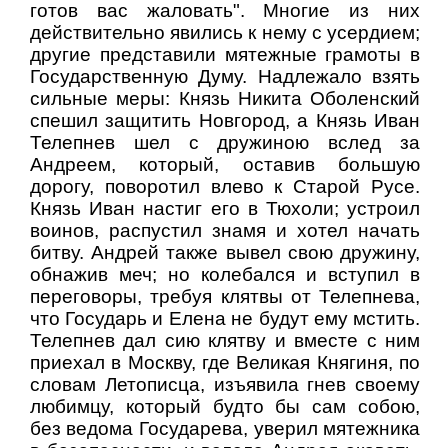
готов вас жаловать". Многие из них
действительно явились к нему с усердием;
другие представили мятежные грамоты в
Государственную Думу. Надлежало взять
сильные меры: Князь Никита Оболенский
спешил защитить Новгород, а Князь Иван
Телепнев шел с дружиною вслед за
Андреем, который, оставив большую
дорогу, поворотил влево к Старой Русе.
Князь Иван настиг его в Тюхоли; устроил
воинов, распустил знамя и хотел начать
битву. Андрей также вывел свою дружину,
обнажив меч; но колебался и вступил в
переговоры, требуя клятвы от Телепнева,
что Государь и Елена не будут ему мстить.
Телепнев дал сию клятву и вместе с ним
приехал в Москву, где Великая Княгиня, по
словам Летописца, изъявила гнев своему
любимцу, который будто бы сам собою,
без ведома Государева, уверил мятежника