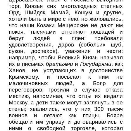
торг, Князья сих многолюдных степных
Орд, Шийдяк, Мамай, Кошум и другие,
хотели быть в мире с нею, но жаловались,
что наши Козаки Мещерские не дают им
покоя, тысячами отгоняют лошадей и
берут людей в плен; требовали
удовлетворения, даров (собольих шуб,
сукон, доспехов), уважения и чести:
например, чтобы Великий Князь называл
их в письмах
братьями
и
Государями
, как
Ханов, не уступающих в достоинстве
Крымскому, и посылал к ним не
малочиновных людей, а Бояр для
переговоров; грозили в случае отказа
местию, напоминая, что отцы их видали
Москву, а дети также могут заглянуть в ее
стены; хвалились, что у них 300 тысяч
воинов и летают как птицы. Бояре
обещали им управу и договаривались с
ними о свободной торговле, которая