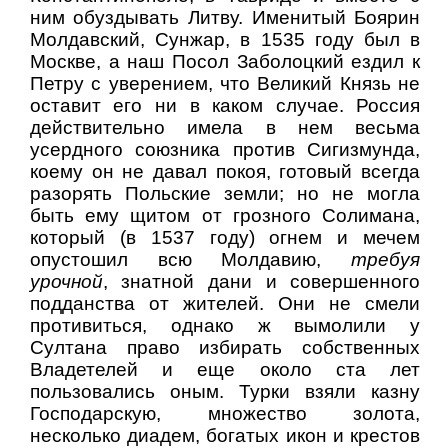
ним обуздывать Литву. Именитый Боярин
Молдавский, Сунжар, в 1535 году был в
Москве, а наш Посол Заболоцкий ездил к
Петру с уверением, что Великий Князь не
оставит его ни в каком случае. Россия
действительно имела в нем весьма
усердного союзника против Сигизмунда,
коему он не давал покоя, готовый всегда
разорять Польские земли; но не могла
быть ему щитом от грозного Солимана,
который (в 1537 году) огнем и мечем
опустошил всю Молдавию,
требуя
урочной
, знатной дани и совершенного
подданства от жителей. Они не смели
противиться, однако ж вымолили у
Султана право избирать собственных
Владетелей и еще около ста лет
пользовались оным. Турки взяли казну
Господарскую, множество золота,
несколько диадем, богатых икон и крестов