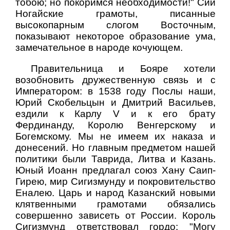
тобою; но покоримся необходимости!" Сии
Ногайские грамоты, писанные
высокопарным слогом Восточным,
показывают некоторое образование ума,
замечательное в народе кочующем.
Правительница и Бояре хотели
возобновить дружественную связь и с
Императором: в 1538 году Послы наши,
Юрий Скобельцын и Дмитрий Васильев,
ездили к Карлу V и к его брату
Фердинанду, Королю Венгерскому и
Богемскому. Мы не имеем их наказа и
донесений. Но главным предметом нашей
политики были Таврида, Литва и Казань.
Юный Иоанн предлагал союз Хану Саип-
Гирею, мир Сигизмунду и покровительство
Еналею. Царь и народ Казанский новыми
клятвенными грамотами обязались
совершенно зависеть от России. Король
Сигизмунд ответствовал гордо: "Могу