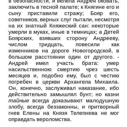
в безопасности, и велела Андрея оковать,
заключить в тесной палате; к Княгине его и
сыну приставили стражу; Бояр его,
советников, верных слуг пытали, несмотря
на их знатный Княжеский сан: некоторые
умерли в муках, иные в темницах; а Детей
Боярских, взявших сторону Андрееву,
числом тридцать, повесили как
изменников на дороге Новогородской, в
большом расстоянии один от другого. -
Андрей имел участь брата: умер
насильственною смертию чрез шесть
месяцев и, подобно ему, был с честию
погребен в церкви Архангела Михаила.
Он, конечно, заслуживал наказание, ибо
действительно замышлял бунт; но казни
тайные
всегда доказывают малодушную
злобу, всегда беззаконны, и притворный
гнев Елены на Князя Телепнева не мог
оправдать вероломства.