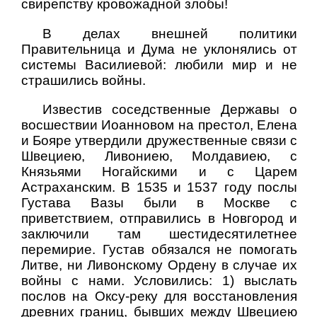
свирепству кровожадной злобы!
В делах внешней политики
Правительница и Дума не уклонялись от
системы Василиевой: любили мир и не
страшились войны.
Известив соседственные Державы о
восшествии Иоанновом на престол, Елена
и Бояре утвердили дружественные связи с
Швециею, Ливониею, Молдавиею, с
Князьями Ногайскими и с Царем
Астраханским. В 1535 и 1537 году послы
Густава Вазы были в Москве с
приветствием, отправились в Новгород и
заключили там шестидесятилетнее
перемирие. Густав обязался не помогать
Литве, ни Ливонскому Ордену в случае их
войны с нами. Условились: 1) выслать
послов на Оксу-реку для восстановления
древних границ, бывших между Швециею