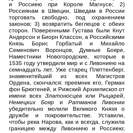
и Россиею при Короле Магнусе; 2)
Россиянам в Швеции, Шведам в России
торговать свободно, под охранением
законов; 3) возвратить беглецов с обеих
сторон. Поверенными Густава были Кнут
Андерсон и Биорн Классон, а Российскими
Князь Борис Горбатый и Михайло
Семенович Воронцов, Думные Бояре,
Наместники Новогородские, которые в
1535 году утвердили мир и с Ливониею на
семнадцать лет. Уже старец Плеттенберг,
знаменитейший из всех Магистров
Ордена, скончался: преемник его, Герман
фон Брюггеней, и Рижский Архиепископ от
имени всех
Златоносцев
или Рыцарей,
Немецких Бояр
и
Ратманов
Ливонии
убедительно молили Великого Князя о
дружбе и покровительстве. Уставили,
чтобы река Нарова, как и всегда, служила
границею между Ливониею и Россиею;