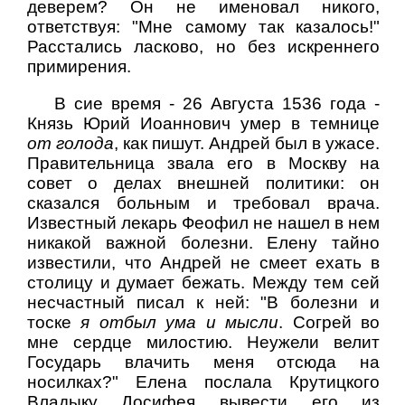
деверем? Он не именовал никого,
ответствуя: "Мне самому так казалось!"
Расстались ласково, но без искреннего
примирения.
В сие время - 26 Августа 1536 года -
Князь Юрий Иоаннович умер в темнице
от голода
, как пишут. Андрей был в ужасе.
Правительница звала его в Москву на
совет о делах внешней политики: он
сказался больным и требовал врача.
Известный лекарь Феофил не нашел в нем
никакой важной болезни. Елену тайно
известили, что Андрей не смеет ехать в
столицу и думает бежать. Между тем сей
несчастный писал к ней: "В болезни и
тоске
я отбыл ума и мысли
. Согрей во
мне сердце милостию. Неужели велит
Государь влачить меня отсюда на
носилках?" Елена послала Крутицкого
Владыку Досифея вывести его из