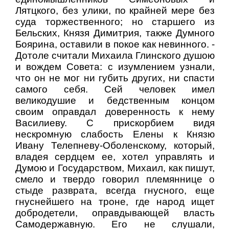
Лятцкого, без улики, по крайней мере без
суда торжественного; но старшего из
Бельских, Князя Димитрия, также Думного
Боярина, оставили в покое как невинного. -
Дотоле считали Михаила Глинского душою
и вождем Совета: с изумлением узнали,
что он не мог ни губить других, ни спасти
самого себя. Сей человек имел
великодушие и бедственным концом
своим оправдал доверенность к нему
Василиеву. С прискорбием видя
нескромную слабость Елены к Князю
Ивану Телепневу-Оболенскому, который,
владея сердцем ее, хотел управлять и
Думою и Государством, Михаил, как пишут,
смело и твердо говорил племяннице о
стыде разврата, всегда гнусного, еще
гнуснейшего на троне, где народ ищет
добродетели, оправдывающей власть
Самодержавную. Его не слушали,