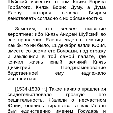
Шуйский известил о том Князя Бориса
Горбатого, Князь Борис Думу, а Дума
Елену, которая велела Боярам
действовать согласно с их обязанностию.
Заметим, что
первое
сказание
вероятнее: ибо Князь Андрей Шуйский во
все правление Елены сидел в темнице.
Как бы то ни было, 11 декабря взяли Юрия,
вместе со всеми его Боярами, под стражу
и заключили в той самой палате, где
кончил жизнь юный великий Князь
Димитрий. Предзнаменование
бедственное! ему надлежало
исполниться.
[1534-1538 гг.] Такое начало правления
свидетельствовало грозную его
решительность. Жалели о несчастном
Юрии; боялись тиранства: а как Иоанн
был единственно именем Государь и