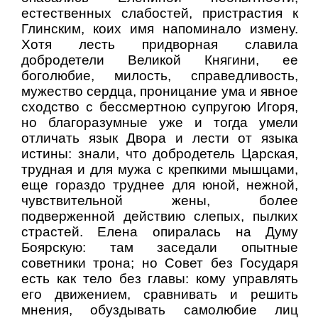
естественных слабостей, пристрастия к
Глинским, коих имя напоминало измену.
Хотя лесть придворная славила
добродетели Великой Княгини, ее
боголюбие, милость, справедливость,
мужество сердца, проницание ума и явное
сходство с бессмертною супругою Игоря,
но благоразумные уже и тогда умели
отличать язык Двора и лести от языка
истины: знали, что добродетель Царская,
трудная и для мужа с крепкими мышцами,
еще гораздо труднее для юной, нежной,
чувствительной жены, более
подверженной действию слепых, пылких
страстей. Елена опиралась на Думу
Боярскую: там заседали опытные
советники трона; но Совет без Государя
есть как тело без главы: кому управлять
его движением, сравнивать и решить
мнения, обуздывать самолюбие лиц