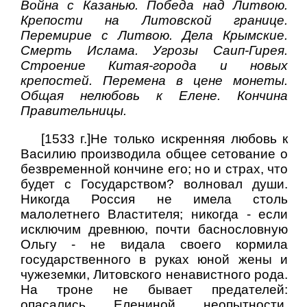
Война с Казанью. Победа над Литвою.
Крепости на Литовской границе.
Перемирие с Литвою. Дела Крымские.
Смерть Ислама. Угрозы Саип-Гирея.
Строение Китая-города и новых
крепостей. Перемена в цене монеты.
Общая нелюбовь к Елене. Кончина
Правительницы.
[1533 г.]Не только искренняя любовь к
Василию производила общее сетование о
безвременной кончине его; но и страх, что
будет с Государством? волновал души.
Никогда Россия не имела столь
малолетнего Властителя; никогда - если
исключим древнюю, почти баснословную
Ольгу - не видала своего кормила
государственного в руках юной жены и
чужеземки, Литовского ненавистного рода.
На троне не бывает предателей:
опасались Елениной неопытности,