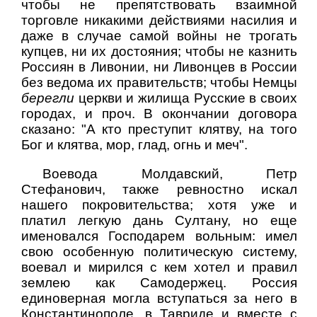
чтобы не препятствовать взаимной
торговле никакими действиями насилия и
даже в случае самой войны не трогать
купцев, ни их достояния; чтобы не казнить
Россиян в Ливонии, ни Ливонцев в России
без ведома их правительств; чтобы Немцы
берегли
церкви и жилища Русские в своих
городах, и проч. В окончании договора
сказано: "А кто преступит клятву, на того
Бог и клятва, мор, глад, огнь и меч".
Воевода Молдавский, Петр
Стефанович, также ревностно искал
нашего покровительства; хотя уже и
платил легкую дань Султану, но еще
именовался Господарем вольным: имел
свою особенную политическую систему,
воевал и мирился с кем хотел и правил
землею как Самодержец. Россия
единоверная могла вступаться за него в
Константинополе, в Тавриде и вместе с