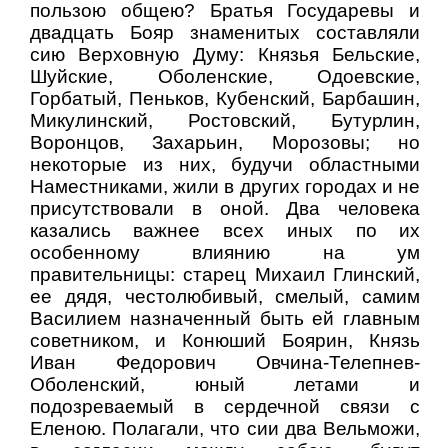
пользою общею? Братья Государевы и
двадцать Бояр знаменитых составляли
сию Верховную Думу: Князья Бельские,
Шуйские, Оболенские, Одоевские,
Горбатый, Пеньков, Кубенский, Барбашин,
Микулинский, Ростовский, Бутурлин,
Воронцов, Захарьин, Морозовы; но
некоторые из них, будучи областными
Наместниками, жили в других городах и не
присутствовали в оной. Два человека
казались важнее всех иных по их
особенному влиянию на ум
правительницы: старец Михаил Глинский,
ее дядя, честолюбивый, смелый, самим
Василием назначенный быть ей главным
советником, и Конюший Боярин, Князь
Иван Федорович Овчина-Телепнев-
Оболенский, юный летами и
подозреваемый в сердечной связи с
Еленою. Полагали, что сии два Вельможи,