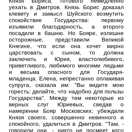
Князя Бориса, готового немедленно
уехать в Дмитров. Князь Борис доказал
клевету и замысл Шуйского возмутить
спокойствие Государства: первому
изъявили благодарность, а второго
посадили в башню. Но Бояре, излишне
осторожные, представили Великой
Княгине, что если она хочет мирно
царствовать с сыном, то должна
заключить и Юрия, властолюбивого,
приветливого, любимого многими людьми
и весьма опасного для Государя-
младенца. Елена, непрестанно оплакивая
супруга, сказала им: "Вы видите мою
горесть: делайте, что надобно для пользы
Государства". Между тем некоторые из
верных слуг Юриевых, сведав о
намерении Бояр Московских; убеждали
Князя своего, совершенно невинного и
спокойного, удалиться в Дмитров. "Там, -
говорили они, - никто не посмеет косо