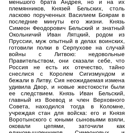
меньшого брата Андрея, но и на их
племянников, Князей Бельских, столь
ласково порученных Василием Боярам в
последние минуты его жизни. Князь
Симеон Феодорович Бельский и знатный
Окольничий Иван Лятцкий, родом из
Пруссии, муж опытный в делах воинских,
готовили полки в Серпухове на случай
войны с Литвою: недовольные
Правительством, они сказали себе, что
Россия не есть их отечество, тайно
снеслися с Королем Сигизмундом и
бежали в Литву. Сия неожидаемая измена
удивила Двор, и новые жестокости были
ее следствием. Князь Иван Бельский,
главный из Воевод и член Верховного
Совета, находился тогда в Коломне,
учреждая стан для войска: его и Князя
Воротынского с юными сыновьями взяли,
оковали цепями, заточили как
единомышленников Симеоновых и