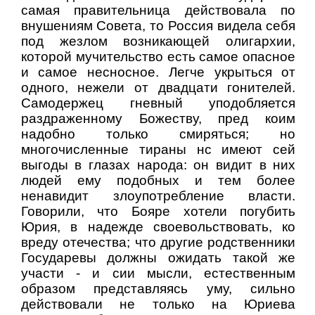
самая правительница действовала по
внушениям Совета, то Россия видела себя
под жезлом возникающей олигархии,
которой мучительство есть самое опасное
и самое несносное. Легче укрыться от
одного, нежели от двадцати гонителей.
Самодержец гневный уподобляется
раздраженному Божеству, пред коим
надобно только смиряться; но
многочисленные тираны нс имеют сей
выгоды в глазах народа: он видит в них
людей ему подобных и тем более
ненавидит злоупотребление власти.
Говорили, что Бояре хотели погубить
Юрия, в надежде своевольствовать, ко
вреду отечества; что другие родственники
Государевы должны ожидать такой же
участи - и сии мысли, естественным
образом представляясь уму, сильно
действовали не только на Юриева