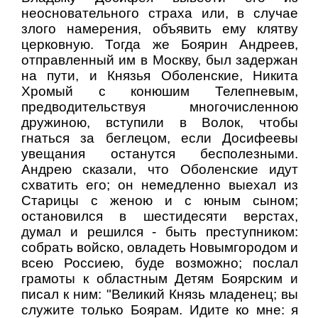
неосновательного страха или, в случае
злого намерения, объявить ему клятву
церковную. Тогда же Боярин Андреев,
отправленный им в Москву, был задержан
на пути, и Князья Оболенские, Никита
Хромый с конюшим Телепневым,
предводительствуя многочисленною
дружиною, вступили в Волок, чтобы
гнаться за беглецом, если Досифеевы
увещания останутся бесполезными.
Андрею сказали, что Оболенские идут
схватить его; он немедленно выехал из
Старицы с женою и с юным сыном;
остановился в шестидесяти верстах,
думал и решился - быть преступником:
собрать войско, овладеть Новымгородом и
всею Россиею, буде возможно; послал
грамоты к областным Детям Боярским и
писал к ним: "Великий Князь младенец; вы
служите только Боярам. Идите ко мне: я