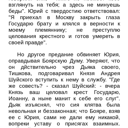
взглянуть на тебя; а здесь не минуешь
беды". Юрий с твердостию ответствовал:
"Я приехал в Москву закрыть глаза
Государю брату и клялся в верности к
моему племяннику; не преступлю
целования крестного и готов умереть в
своей правде".
Но другое предание обвиняет Юрия,
оправдывая Боярскую Думу. Уверяют, что
он дйствительно чрез Дьяка своего,
Тишкова, подговаривал Князя Андрея
Шуйского вступить к нему в службу. "Где
же совесть? - сказал Шуйский: - вчера
Князь ваш целовал крест Государю,
Иоанну, а ныне манит к себе его слуг".
Дьяк изъяснял, что сия клятва была
невольная и беззаконная; что Бояре, взяв
ее с Юрия, сами не дали ему никакой,
вопреки уставу о присягах взаимных.