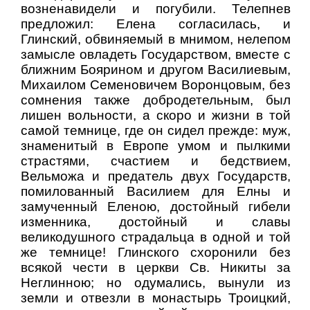
возненавидели и погубили. Телепнев
предложил: Елена согласилась, и
Глинский, обвиняемый в мнимом, нелепом
замысле овладеть Государством, вместе с
ближним Боярином и другом Василиевым,
Михаилом Семеновичем Воронцовым, без
сомнения также добродетельным, был
лишен вольности, а скоро и жизни в той
самой темнице, где он сидел прежде: муж,
знаменитый в Европе умом и пылкими
страстями, счастием и бедствием,
Вельможа и предатель двух Государств,
помилованный Василием для Елны и
замученный Еленою, достойный гибели
изменника, достойный и славы
великодушного страдальца в одной и той
же темнице! Глинского схоронили без
всякой чести в церкви Св. Никиты за
Неглинною; но одумались, вынули из
земли и отвезли в монастырь Троицкий,