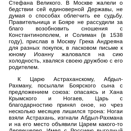
Стефана Великого. В Москве жалели о
бедствии сей единоверной Державы, не
думая о способах облегчить ее судьбу.
Правительница и Бояре не рассудили за
благо возобновить сношения с
Константинополем, и Солиман (в 1538
году), прислав в Москву Грека Андреяна
для разных покупок, в ласковом письме к
юному Иоанну жаловался на сию
холодность, хваляся своею дружбою с его
родителем.
К Царю Астраханскому, Абдыл-
Рахману, посылали Боярского сына с
предложением союза: опасаясь и Хана
Крымского и Ногаев, Царь с
благодарностию принял оное, но чрез
несколько месяцев лишился трона: Ногаи
взяли Астрахань, изгнали Абдыл-Рахмана
и на его место объявили Царем какого-то
Дервешелея. Имея с Россиею выгодный