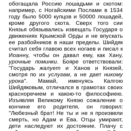
обогащала Россию лошадьми и скотом:
например, с Ногайскими Послами в 1534
году было 5000 купцов и 50000 лошадей,
кроме другого скота. Сверх того сии
Князья обязывались извещать Государя о
движениях Крымской Орды и не впускать
ее разбойников в наши пределы. Шийдяк
считал себя главою всех ногаев и писал к
Иоанну, чтобы он давал ему, как Хану,
урочные поминки
. Бояре ответствовали:
"Государь
жалует
и Ханов и Князей,
смотря по их
услугам
, а не дает
никому
урока
". Мамай, именуясь Калгою
Шийдяковым, отличался в грамотах своих
красноречием и какою-то философиею.
Изъявляя Великому Князю сожаление о
кончине его родителя, он говорил:
"Любезный брат! Не ты и не я произвели
смерть, но Адам и Ева. Отцы умирают,
дети наследуют их достояние. Плачу с