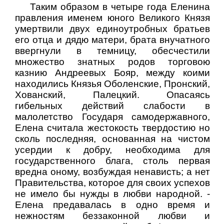
Таким образом в четыре года Еленина
правления именем юного Великого Князя
умертвили двух единоутробных братьев
его отца и дядю матери, брата внучатного
ввергнули в темницу, обесчестили
множество знатных родов торговою
казнию Андреевых Бояр, между коими
находились Князья Оболенские, Пронский,
Хованский, Палецкий. Опасаясь
гибельных действий слабости в
малолетство Государя самодержавного,
Елена считала жестокость твердостию но
сколь последняя, основанная на чистом
усердии к добру, необходима для
государственного блага, столь первая
вредна оному, возбуждая ненависть; а нет
Правительства, которое для своих успехов
не имело бы нужды в любви народной. -
Елена предавалась в одно время и
нежностям беззаконной любви и