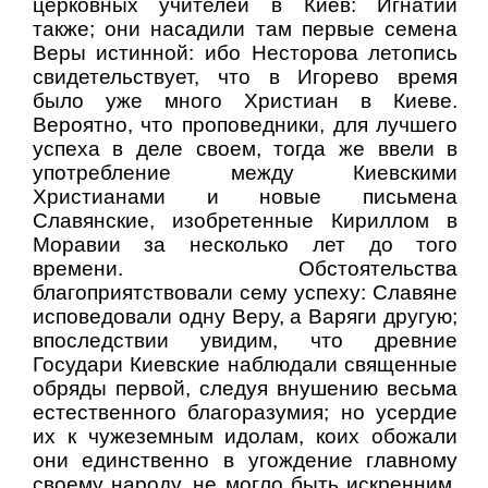
церковных учителей в Киев: Игнатий
также; они насадили там первые семена
Веры истинной: ибо Несторова летопись
свидетельствует, что в Игорево время
было уже много Христиан в Киеве.
Вероятно, что проповедники, для лучшего
успеха в деле своем, тогда же ввели в
употребление между Киевскими
Христианами и новые письмена
Славянские, изобретенные Кириллом в
Моравии за несколько лет до того
времени. Обстоятельства
благоприятствовали сему успеху: Славяне
исповедовали одну Веру, а Варяги другую;
впоследствии увидим, что древние
Государи Киевские наблюдали священные
обряды первой, следуя внушению весьма
естественного благоразумия; но усердие
их к чужеземным идолам, коих обожали
они единственно в угождение главному
своему народу, не могло быть искренним,