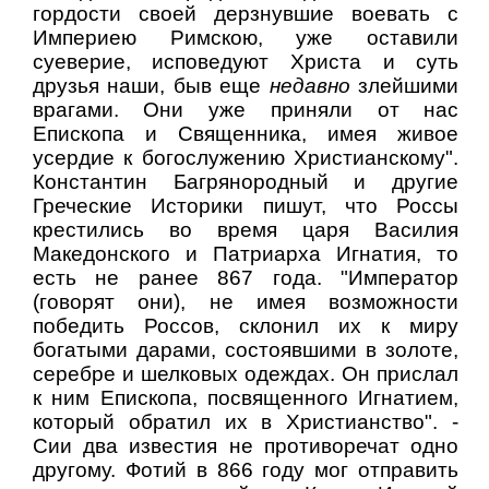
гордости своей дерзнувшие воевать с
Империею Римскою, уже оставили
суеверие, исповедуют Христа и суть
друзья наши, быв еще
недавно
злейшими
врагами. Они уже приняли от нас
Епископа и Священника, имея живое
усердие к богослужению Христианскому".
Константин Багрянородный и другие
Греческие Историки пишут, что Россы
крестились во время царя Василия
Македонского и Патриарха Игнатия, то
есть не ранее 867 года. "Император
(говорят они), не имея возможности
победить Россов, склонил их к миру
богатыми дарами, состоявшими в золоте,
серебре и шелковых одеждах. Он прислал
к ним Епископа, посвященного Игнатием,
который обратил их в Христианство". -
Сии два известия не противоречат одно
другому. Фотий в 866 году мог отправить