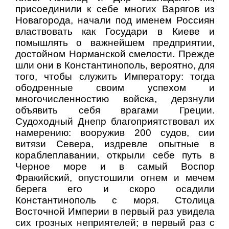
присоединили к себе многих Варягов из
Новагорода, начали под именем Россиян
властвовать как Государи в Киеве и
помышлять о важнейшем предприятии,
достойном Норманской смелости. Прежде
шли они в Константинополь, вероятно, для
того, чтобы служить Императору: тогда
ободренные своим успехом и
многочисленностию войска, дерзнули
объявить себя врагами Греции.
Судоходный Днепр благоприятствовал их
намерению: вооружив 200 судов, сии
витязи Севера, издревле опытные в
кораблеплавании, открыли себе путь в
Черное море и в самый Воспор
Фракийский, опустошили огнем и мечем
берега его и скоро осадили
Константинополь с моря. Столица
Восточной Империи в первый раз увидела
сих грозных неприятелей; в первый раз с