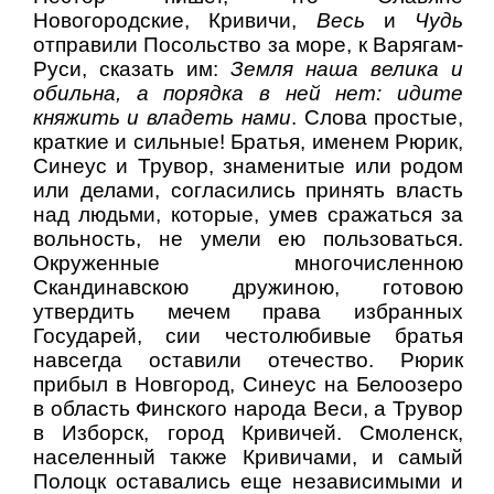
Новогородские, Кривичи,
Весь
и
Чудь
отправили Посольство за море, к Варягам-
Руси, сказать им:
Земля наша велика и
обильна, а порядка в ней нет: идите
княжить и владеть нами
. Слова простые,
краткие и сильные! Братья, именем Рюрик,
Синеус и Трувор, знаменитые или родом
или делами, согласились принять власть
над людьми, которые, умев сражаться за
вольность, не умели ею пользоваться.
Окруженные многочисленною
Скандинавскою дружиною, готовою
утвердить мечем права избранных
Государей, сии честолюбивые братья
навсегда оставили отечество. Рюрик
прибыл в Новгород, Синеус на Белоозеро
в область Финского народа Веси, а Трувор
в Изборск, город Кривичей. Смоленск,
населенный также Кривичами, и самый
Полоцк оставались еще независимыми и