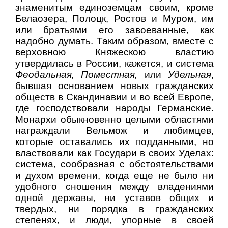
знаменитым единоземцам своим, кроме
Белаозера, Полоцк, Ростов и Муром, им
или братьями его завоеванные, как
надобно думать. Таким образом, вместе с
верховною Княжескою властию
утвердилась в России, кажется, и система
Феодальная, Поместная,
или
Удельная
,
бывшая основанием новых гражданских
обществ в Скандинавии и во всей Европе,
где господствовали народы Германские.
Монархи обыкновенно целыми областями
награждали Вельмож и любимцев,
которые оставались их подданными, но
властвовали как Государи в своих Уделах:
система, сообразная с обстоятельствами
и духом времени, когда еще не было ни
удобного сношения между владениями
одной державы, ни уставов общих и
твердых, ни порядка в гражданских
степенях, и люди, упорные в своей