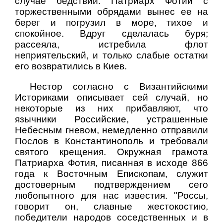
случае бедствий. Патриарх Фотий с
торжественными обрядами вынес ее на
берег и погрузил в море, тихое и
спокойное. Вдруг сделалась буря;
рассеяла, истребила флот
неприятельский, и только слабые остатки
его возвратились в Киев.
Нестор согласно с Византийскими
Историками описывает сей случай, но
некоторые из них прибавляют, что
язычники Российские, устрашенные
Небесным гневом, немедленно отправили
Послов в Константинополь и требовали
святого крещения. Окружная грамота
Патриарха Фотия, писанная в исходе 866
года к Восточным Епископам, служит
достоверным подтверждением сего
любопытного для нас известия. "Россы,
говорит он, славные жестокостию,
победители народов соседственных и в