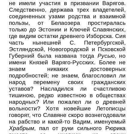
не имели участия в призвании Варягов.
Следственно, держава трех владетелей,
соединенных узами родства и взаимной
пользы, от Белаозера простиралась
только до Эстонии и Ключей Славянских,
где видим остатки древнего Изборска. Сия
часть нынешней С. Петербургской,
Эстляндской, Новогородской и Псковской
Губерний была названа тогда
Русью
, но
имени Князей Варяго-Русских. Более не
знаем никаких достоверных
подробностей; не знаем, благословил ли
народ перемену своих гражданских
уставов? Насладился ли счастливою
тишиною, редко известною в обществах
народных? Или пожалел ли о древней
вольности? Хотя новейшие Летописцы
говорят, что Славяне скоро вознегодовали
на рабство и какой-то Вадим, именуемый
Храбрым
, пал от руки сильного Рюрика