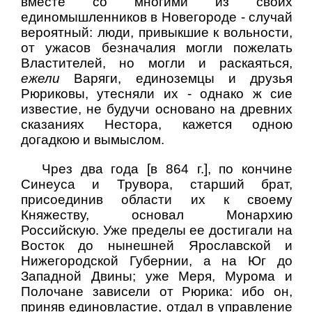
вместе со многими из своих
единомышленников в Новегороде - случай
вероятный: люди, привыкшие к вольности,
от ужасов безначалия могли пожелать
Властителей, но могли и раскаяться,
ежели
Варяги, единоземцы и друзья
Рюриковы, утесняли их - однако ж сие
известие, не будучи основано на древних
сказаниях Нестора, кажется одною
догадкою и вымыслом.
Чрез два года [в 864 г.], по кончине
Синеуса и Трувора, старший брат,
присоединив области их к своему
Княжеству, основал Монархию
Российскую. Уже пределы ее достигали на
Восток до нынешней Ярославской и
Нижегородской Губернии, а на Юг до
Западной Двины; уже Меря, Мурома и
Полочане зависели от Рюрика: ибо он,
приняв единовластие, отдал в управление