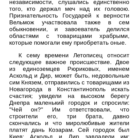
независимости, слушались единственно
того, кто держал меч над их головою.
Признательность Государей к верности
Вельмож участвовала также в сем
обыкновении, и завоеватель делился
областями с товарищами храбрыми,
которые помогали ему приобретать оные.
К сему времени Летописец относит
следующее важное происшествие. Двое
из единоземцев Рюриковых, именем
Аскольд и Дир, может быть, недовольные
сим Князем, отправились с товарищами из
Новагорода в Константинополь искать
счастия; увидели на высоком берегу
Днепра маленький городок и спросили:
"Чей он?" Им ответствовали, что
строители его, три брата, давно
скончались и что миролюбивые жители
платят дань Козарам. Сей городок был
Киев: Аскольд и Дир завладели им;