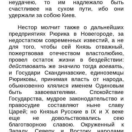
неудачею, то им надлежало быть
счастливее на сухом пути, ибо они
удержали за собою Киев.
Нестор молчит также о дальнейших
предприятиях Рюрика в Новегороде, за
недостатком современных известий, а не
для того, чтобы сей Князь отважный,
пожертвовав отечеством властолюбию,
провел остаток жизни в бездействии:
действовать
же значило тогда
воевать
,
и Государи Скандинавские, единоземцы
Рюриковы, принимая власть от народа,
обыкновенно клялися именем Одиновым
быть завоевателями. Спокойствие
Государства, мудрое законодательство и
правосудие составляют ныне славу
Царей; но Князья Русские в IX и Х веке
еще не довольствовались сею
благотворною славою. Окруженный к
Западу, Северу и Востоку народами