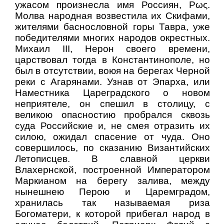
ужасом произнесла имя Россиян, Ρως.
Молва народная возвестила их Скифами,
жителями баснословной горы Тавра, уже
победителями многих народов окрестных.
Михаил III, Нерон своего времени,
царствовал тогда в Константинополе, но
был в отсутствии, воюя на берегах Черной
реки с Агарянами. Узнав от Эпарха, или
Наместника Цареградского о новом
неприятеле, он спешил в столицу, с
великою опасностию пробрался сквозь
суда Российские и, не смея отразить их
силою, ожидал спасение от чуда. Оно
совершилось, по сказанию Византийских
Летописцев. В славной церкви
Влахернской, построенной Императором
Маркианом на берегу залива, между
нынешнею Перою и Царемградом,
хранилась так называемая риза
Богоматери, к которой прибегал народ в