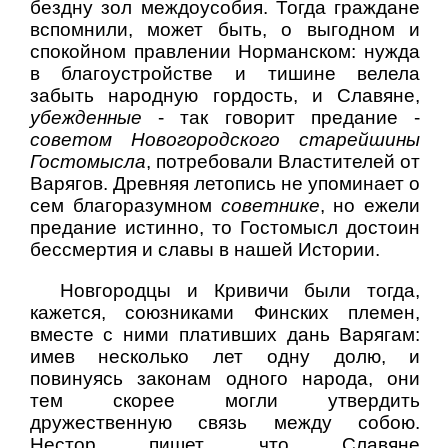
бездну зол междоусобия. Тогда граждане
вспомнили, может быть, о выгодном и
спокойном правлении Норманском: нужда
в благоустройстве и тишине велела
забыть народную гордость, и Славяне,
убежденные
- так говорит предание -
советом Новогородского старейшины
Гостомысла
, потребовали Властителей от
Варягов. Древняя летопись не упоминает о
сем благоразумном
советнике
, но ежели
предание истинно, то Гостомысл достоин
бессмертия и славы в нашей Истории.
Новгородцы и Кривичи были тогда,
кажется, союзниками Финских племен,
вместе с ними плативших дань Варягам:
имев несколько лет одну долю, и
повинуясь законам одного народа, они
тем скорее могли утвердить
дружественную связь между собою.
Нестор пишет, что Славяне