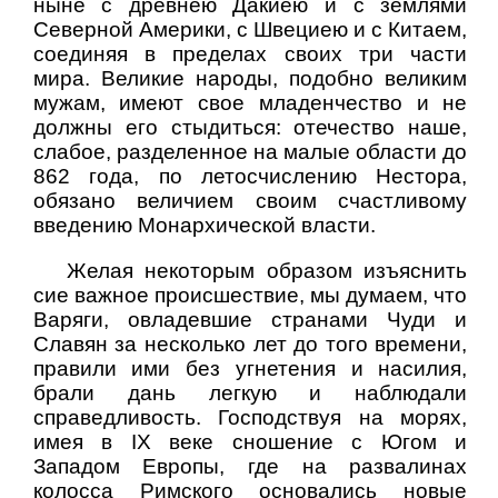
ныне с древнею Дакиею и с землями
Северной Америки, с Швециею и с Китаем,
соединяя в пределах своих три части
мира. Великие народы, подобно великим
мужам, имеют свое младенчество и не
должны его стыдиться: отечество наше,
слабое, разделенное на малые области до
862 года, по летосчислению Нестора,
обязано величием своим счастливому
введению Монархической власти.
Желая некоторым образом изъяснить
сие важное происшествие, мы думаем, что
Варяги, овладевшие странами Чуди и
Славян за несколько лет до того времени,
правили ими без угнетения и насилия,
брали дань легкую и наблюдали
справедливость. Господствуя на морях,
имея в IX веке сношение с Югом и
Западом Европы, где на развалинах
колосса Римского основались новые