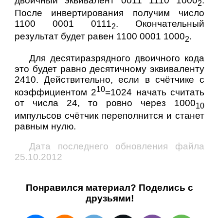
двоичный эквивалент 0011 1110 1000
.
2
После инвертирования получим число
1100 0001 0111
. Окончательный
2
результат будет равен 1100 0001 1000
.
2
Для десятиразрядного двоичного кода
это будет равно десятичному эквиваленту
2410. Действительно, если в счётчике с
10
коэффициентом 2
=1024 начать считать
от числа 24, то ровно через 1000
10
импульсов счётчик переполнится и станет
равным нулю.
Дата последнего обновления файла
25.10.2012
Понравился материал? Поделись с
друзьями!