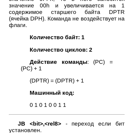
значение 00h и увеличивается на 1
содержимое старшего байта DPTR
(ячейка DPH). Команда не воздействует на
флаги.
Количество байт: 1
Количество циклов: 2
Действие команды
: (PC) =
(PC) + 1
(DPTR) = (DPTR) + 1
Машинный код:
0 1 0 1 0 0 1 1
JB <bit>,<rel8>
- переход если бит
установлен.