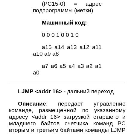
(PC15-0) = адрес
подпрограммы (метки)
Машинный код:
0 0 0 1 0 0 1 0
а15 a14 a13 a12 a11
a10 a9 a8
a7 a6 a5 a4 a3 a2 a1
a0
LJMP <addr 16>
- дальний переход.
Описание
: передает управление
команде, размещенной по указанному
адресу <addr 16> загрузкой старшего и
младшего байтов счетчика команд PC
вторым и третьим байтами команды LJMP