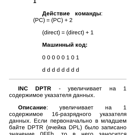
1
Действие команды
:
(PC) = (PC) + 2
(direct) = (direct) + 1
Машинный код:
0 0 0 0 0 1 0 1
d d d d d d d d
INC DPTR
- увеличивает на 1
содержимое указателя данных.
Описание
: увеличивает на 1
содержимое 16-разрядного указателя
данных. Если первоначально в младшем
байте DPTR (ячейка DPL) было записано
значение 0FFh, то в него заносится