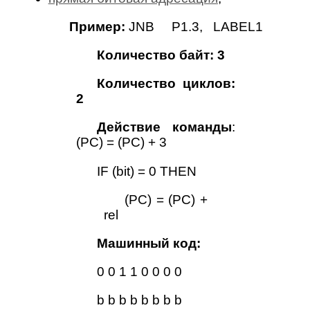
Пример:
JNB P1.3, LABEL1
Количество байт: 3
Количество циклов:
2
Действие команды
:
(PC) = (PC) + 3
IF (bit) = 0 THEN
(PC) = (PC) +
rel
Машинный код:
0 0 1 1 0 0 0 0
b b b b b b b b