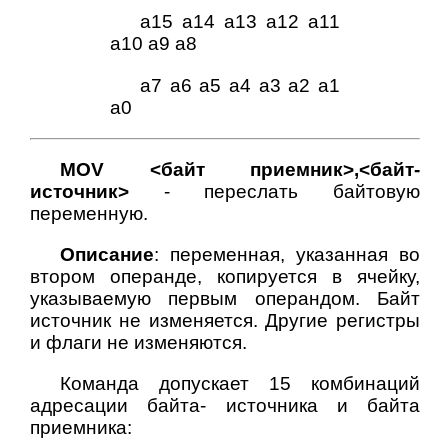
а15 a14 a13 a12 a11
a10 a9 a8
a7 a6 a5 a4 a3 a2 a1
a0
MOV <байт приемник>,<байт-
источник>
- переслать байтовую
переменную.
Описание
: переменная, указанная во
втором операнде, копируется в ячейку,
указываемую первым операндом. Байт
источник не изменяется. Другие регистры
и флаги не изменяются.
Команда допускает 15 комбинаций
адресации байта- источника и байта
приемника: