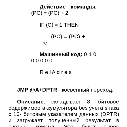
Действие команды
:
(PC) = (PC) + 2
IF (С) = 1 THEN
(PC) = (PC) +
rel
Машинный код:
0 1 0
0 0 0 0 0
R e l A d r e s
JMP @A+DPTR
- косвенный переход.
Описание
: складывает 8- битовое
содержимое аккумулятора без учета знака
с 16- битовым указателем данных (DPTR)
и загружает полученный результат в
счетчик команд. Это будет адрес