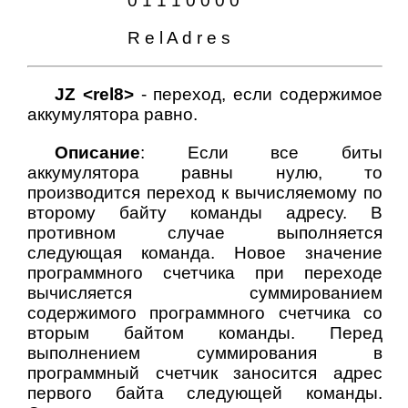
0 1 1 1 0 0 0 0
R e l A d r e s
JZ <rel8>
- переход, если содержимое
аккумулятора равно.
Описание
: Если все биты
аккумулятора равны нулю, то
производится переход к вычисляемому по
второму байту команды адресу. В
противном случае выполняется
следующая команда. Новое значение
программного счетчика при переходе
вычисляется суммированием
содержимого программного счетчика со
вторым байтом команды. Перед
выполнением суммирования в
программный счетчик заносится адрес
первого байта следующей команды.