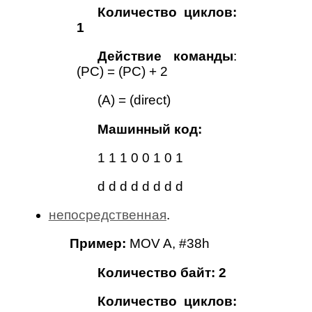
Количество циклов:
1
Действие команды
:
(PC) = (PC) + 2
(A) = (direct)
Машинный код:
1 1 1 0 0 1 0 1
d d d d d d d d
непосредственная
.
Пример:
MOV A, #38h
Количество байт: 2
Количество циклов: