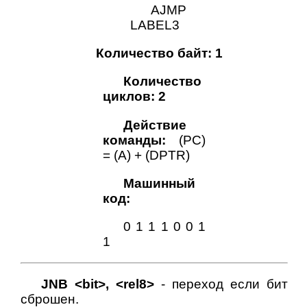
AJMP
LABEL3
Количество байт: 1
Количество
циклов: 2
Действие
команды:
(PC)
= (A) + (DPTR)
Машинный
код:
0 1 1 1 0 0 1
1
JNB <bit>, <rel8>
- переход если бит
сброшен.