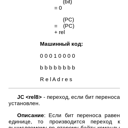
(bit)
= 0
(PC)
= (PC)
+ rel
Машинный код:
0 0 0 1 0 0 0 0
b b b b b b b b
R e l A d r e s
JC <rel8>
- переход, если бит переноса
установлен.
Описание
: Если бит переноса равен
единице, то производится переход к
вычисляемому по второму байту команды