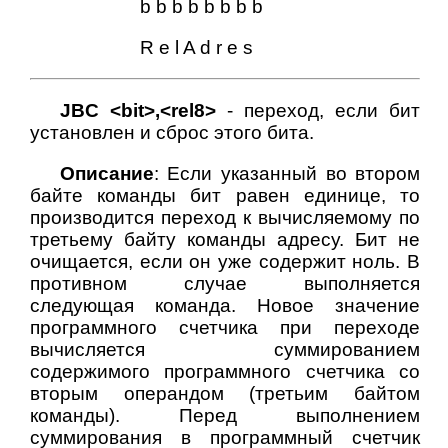
b b b b b b b b
R e l A d r e s
JBC <bit>,<rel8>
- переход, если бит
установлен и сброс этого бита.
Описание
: Если указанный во втором
байте команды бит равен единице, то
производится переход к вычисляемому по
третьему байту команды адресу. Бит не
очищается, если он уже содержит ноль. В
противном случае выполняется
следующая команда. Новое значение
программного счетчика при переходе
вычисляется суммированием
содержимого программного счетчика со
вторым операндом (третьим байтом
команды). Перед выполнением
суммирования в программный счетчик