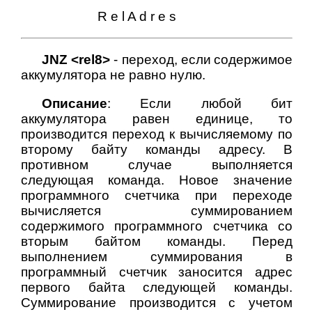
R e l A d r e s
JNZ <rel8>
- переход, если
содержимое
аккумулятора не равно нулю.
Описание
: Если любой бит
аккумулятора равен единице, то
производится переход к вычисляемому по
второму байту команды адресу. В
противном случае выполняется
следующая команда. Новое значение
программного счетчика при переходе
вычисляется суммированием
содержимого программного счетчика со
вторым байтом команды. Перед
выполнением суммирования в
программный счетчик заносится адрес
первого байта следующей команды.
Суммирование производится с учетом