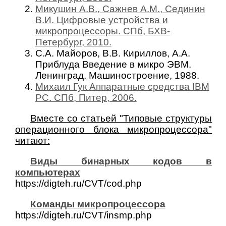
Микушин А.В., Сажнев А.М., Сединин
В.И. Цифровые устройства и
микропроцессоры. СПб, БХВ-
Петербург, 2010.
С.А. Майоров, В.В. Кириллов, А.А.
Приблуда Введение в микро ЭВМ.
Ленинград, Машиностроение, 1988.
Михаил Гук Аппаратные средства IBM
PC. СПб, Питер, 2006.
Вместе со статьей "Типовые структуры
операционного блока микропроцессора"
читают:
Виды бинарных кодов в
компьютерах
https://digteh.ru/CVT/cod.php
Команды микропроцессора
https://digteh.ru/CVT/insmp.php