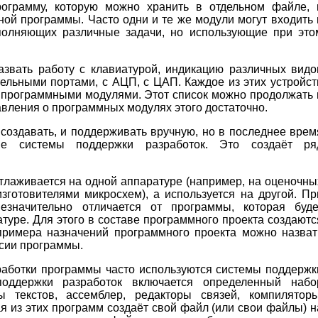
ограмму, которую можно хранить в отдельном файле, 
ной программы. Часто одни и те же модули могут входить 
полняющих различные задачи, но использующие при это
звать работу с клавиатурой, индикацию различных видо
ельными портами, с АЦП, с ЦАП. Каждое из этих устройст
 программными модулями. Этот список можно продолжать 
авления о программных модулях этого достаточно.
оздавать, и поддерживать вручную, но в последнее врем
ые системы поддержки разработок. Это создаёт ря
тлаживается на одной аппаратуре (например, на оценочны
готовителями микросхем), а используется на другой. Пр
езначительно отличается от программы, которая буде
туре. Для этого в составе программного проекта создаютс
 примера назначений программного проекта можно назват
рсии программы.
работки программы часто используются системы поддержк
поддержки разработок включается определенный набо
ы текстов, ассемблер, редакторы связей, компиляторы
ая из этих программ создаёт свой файл (или свои файлы) н