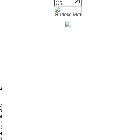
ы
е
о
а
т
К
я
р