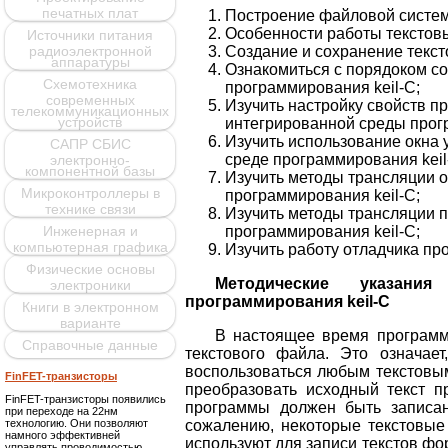
печатных плат
Построение файловой систем
Особенности работы текстовы
Источники питания
Создание и сохранение текст
радиоэлектронной
аппаратуры
Ознакомиться с порядоком со
Схемотехника
программирования keil-C;
современных
Изучить настройку свойств п
телекоммуникационных
устройств
интегрированной среды прог
Изучить использование окна
САПР СБИС
среде программирования keil
электронно-
компонентной базы
Изучить методы трансляции 
Микроконтроллеры в
программирования keil-C;
технике связи
Изучить методы трансляции п
программирования keil-C;
Инженерная и
компьютерная графика
Изучить работу отладчика пр
Физические основы
Методические указани
электроники
программирования keil-C
Книги в электронном
варианте
В настоящее время программ
Справочные данные
текстового файла. Это означае
воспользоваться любым текстовым
FinFET-транзисторы
преобразовать исходный текст п
FinFET-транзисторы появились
программы должен быть записан
при переходе на 22нм
технологию. Они позволяют
сожалению, некоторые текстовые
намного эффективней
используют для записи текстов фо
управлять проводимостью