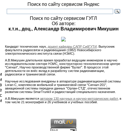
Поиск по сайту сервисом Яндекс
Поиск по сайту сервисом ГУГЛ
Об авторе:
к.т.н., доц., Александр Владимирович Микушин
Кандидат технических наук,
доцент кафедры САПР СибГУТИ
. Выпускник
факультета радиосвязи и радиовещания (1982) Новосибирского
электротехнического института связи (НЭИС).
А.В.Микушин длительное время проработал ведущим инженером в научно
исследовательском секторе НЭИС, конструкторско технологическом центре
"Сигнал", Научно производственной фирме "Булат". В процессе этой
деятельности он внёс вклад в разработку систем радионавигации,
и
радиосвязи и транкинговой связи.
и
Научные исследования внедрены в аппаратуре радинавигационной системы
в
Loran-C, комплексов мобильной и транкинговой связи "Сигнал-201",
авиационной системы передачи данных "Орлан-СТД", отечественном
е
развитии системы SmarTrunkII и радиостанций специального назначения.
с
А.В.Микушин является
автором
130 научных
и научно-методических работ
, в
и
том числе 21 монография и 26 учебников и учебных пособий.