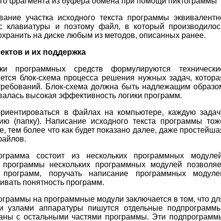
ого фрагмента из буфера обмена при помощи пиктограммы
вание участка исходного текста программы эквивалентн
с клавиатуры и поэтому файл, в который производилос
охранить на диске любым из методов, описанных ранее.
ектов и их поддержка
и программных средств формулируются технически
яется блок-схема процесса решения нужных задач, котора
требований. Блок-схема должна быть надлежащим образо
валась высокая эффективность логики программ.
ориентироваться в файлах на компьютере, каждую задач
ю (папку). Написание исходного текста программы тож
е, тем более что как будет показано далее, даже простейша
файлов.
грамма состоит из нескольких программных модулей
 программы нескольких программных модулей позволяе
и программ, поручать написание программных модуле
ивать понятность программ.
граммы на программные модули заключается в том, что дл
и узлами аппаратуры пишутся отдельные подпрограммы
заны с остальными частями программы. Эти подпрограмм