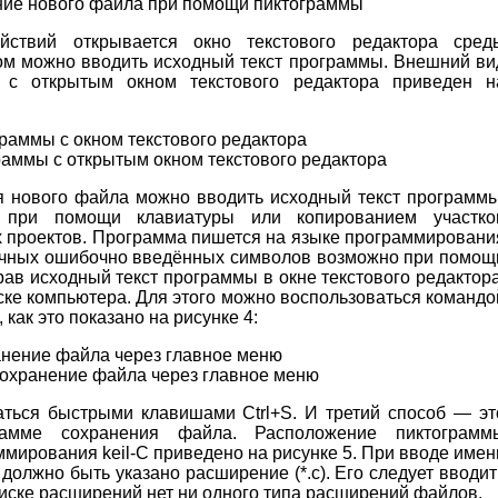
ние нового файла при помощи пиктограммы
ствий открывается окно текстового редактора сред
ром можно вводить исходный текст программы. Внешний ви
C с открытым окном текстового редактора приведен н
раммы с открытым окном текстового редактора
я нового файла можно вводить исходный текст программы
 при помощи клавиатуры или копированием участко
 проектов. Программа пишется на языке программировани
очных ошибочно введённых символов возможно при помощ
брав исходный текст программы в окне текстового редактора
ске компьютера. Для этого можно воспользоваться командо
как это показано на рисунке 4:
Сохранение файла через главное меню
ться быстрыми клавишами Ctrl+S. И третий способ — эт
рамме сохранения файла. Расположение пиктограмм
мирования keil-C приведено на рисунке 5. При вводе имен
должно быть указано расширение (*.c). Его следует вводит
иске расширений нет ни одного типа расширений файлов.