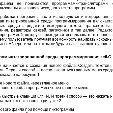
айлы не понимаются программами-трансляторами и
ользованы для записи исходного текста программы.
зработки программы часто используются интегрированны
ав интегрированной среды программирования включаетс
х средств: редактор исходного текста, трансляторы 
ия, редакторы связей, загрузчики и так далее. Редакто
программой, которую приходится использовать в процесс
нему пользователь получает возможность набирать исходны
ассемблере или на каком-нибудь языке высокого уровня 
ором интегрированной среды программирования keil-С
 начинается с создания нового файла. Создать текстовы
ми. Первый способ — воспользоваться главным меню сред
оказано на рисунке 1.
е нового файла программы через главное меню
 быстрые клавиши Ctrl+N. И третий способ — это нажать н
, как это показано на рисунке 2.