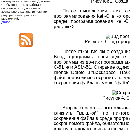
Рисунок 2. Созда
выходом из положения. Для того
чтобы понять, как работает
смеситель с подавлением
После выполнения этих дей
зеркального канала, вспомним
ряд тригонометрических
программирования keil-C, в кото
выражений:
среды программирования keil-
далее...
рисунке 3.
Рисунок 3. Вид прог
После открытия окна создани
Ввод программы производится
программы из других программных
C-51 или ASM-51. Стирание один
кнопок “Delete” и “Backspace”. На
файл необходимо сохранить на ди
сохранения файла из меню "файл", 
Рисунок 4. 
Второй способ — воспользова
кликнуть "мышкой" по пиктог
сохранения файла в среде програм
сохраняемого файла, обязательно 
вручную, так как в выпадающем сп