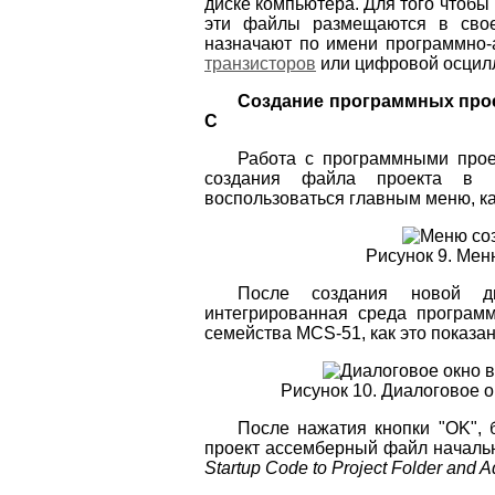
диске компьютера. Для того чтобы
эти файлы размещаются в свое
назначают по имени программно-
транзисторов
или цифровой осцил
Создание программных прое
C
Работа с программными прое
создания файла проекта в и
воспользоваться главным меню, как
Рисунок 9. Мен
После создания новой ди
интегрированная среда программ
семейства MCS-51, как это показан
Рисунок 10. Диалоговое 
После нажатия кнопки "OK", 
проект ассемберный файл началь
Startup Code to Project Folder and Ad