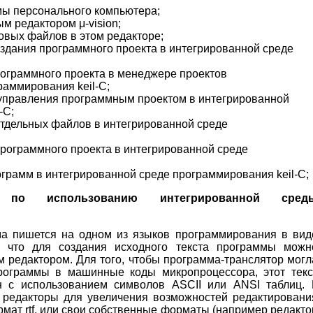
ы персонального компьютера;
м редактором μ-vision;
овых файлов в этом редакторе;
здания программного проекта в интегрированной среде
рограммного проекта в менеджере проектов
раммирования keil-C;
 управления программным проектом в интегрированной
-C;
отдельных файлов в интегрированной среде
рограммного проекта в интегрированной среде
ограмм в интегрированной среде программирования keil-C;
я по использованию интегрированной сред
а пишется на одном из языков программирования в вид
т, что для создания исходного текста программы можн
 редактором. Для того, чтобы программа-транслятор могл
рограммы в машинные коды микропроцессора, этот текс
 с использованием символов ASCII или ANSI таблиц. 
 редакторы для увеличения возможностей редактировани
рмат rtf, или свои собственные форматы (например редакто