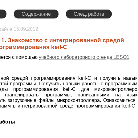
Содержание
След. работа
 файла
15.09.2012
 1. Знакомство с интегрированной средой
ограммирования keil-C
яется с помощью
учебного лабораторного стенда LESO1
.
нной средой программирования keil-C и получить навык
этой программы. Получить навыки работы с программным
еды программирования keil-C для микроконтроллеро
я транслировать программы, написанными на язык
ать загрузочные файлы микроконтроллера. Ознакомиться 
рамм в интегрированной среде программирования keil-C 
работы