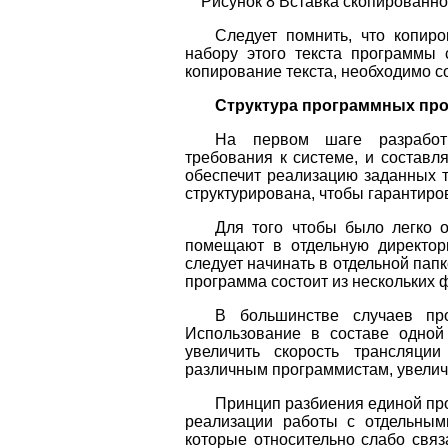
Рисунок 8 Вставка скопированн
Следует помнить, что копиро
набору этого текста программы 
копирование текста, необходимо с
Структура программных про
На первом шаге разработк
требования к системе, и составл
обеспечит реализацию заданных 
структурирована, чтобы гарантиро
Для того чтобы было легко 
помещают в отдельную директори
следует начинать в отдельной папк
программа состоит из нескольких 
В большинстве случаев про
Использование в составе одной
увеличить скорость трансляци
различным программистам, увелич
Принцип разбиения единой про
реализации работы с отдельным
которые относительно слабо свя