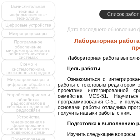
Вычислительная
техника и
Список работ
информационные
технологии
Цифровые устройства
Дата последнего обновления
Микропроцессоры
Лабораторная работа
Программное
обеспечение
пр
микроконтроллеров в
робототехнических
системах
Лабораторная работа выполн
Схемо и
Цель работы
системотехника
электронных средств
Ознакомиться с интегрирова
Микропроцессоры и
цифровая обработка
работы с текстовым редактором 
сигналов
проектами интегрированной ср
Устройства приема и
семейства MCS-51. Научитьс
обработки
программирования C-51, и получ
радиосигналов в
системах подвижной
основами работы отладчика прог
радиосвязи
получить навыки работы с ним.
Устройства
генерирования и
Подготовка к выполнению 
формирования
сигналов в системах
подвижной связи
Изучить следующие вопросы:
Проектирование