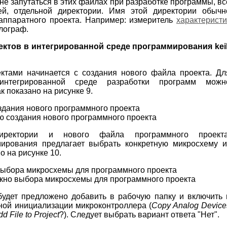
 не запутаться в этих файлах при разработке программы, вс
й, отдельной директории. Имя этой директории обычн
аппаратного проекта. Например: измеритель
характеристи
лограф.
ктов в интегрированной среде программирования keil
ктами начинается с создания нового файла проекта. Дл
нтегрированной среде разработки программ можн
 показано на рисунке 9.
ю создания нового программного проекта
ректории и нового файла программного проекта
ирования предлагает выбрать конкретную микросхему и
о на рисунке 10.
окно выбора микросхемы для программного проекта
будет предложено добавить в рабочую папку и включить 
ной инициализации микроконтроллера (
Copy Analog Device
d File to Project
?). Следует выбрать вариант ответа "Нет".