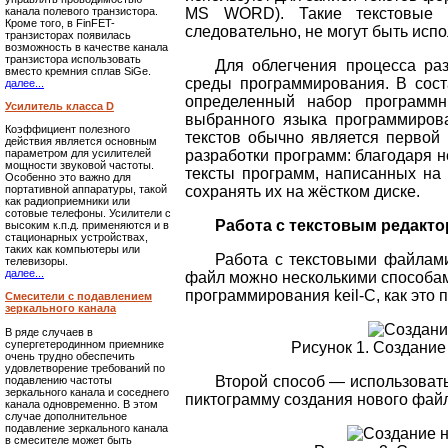
канала полевого транзистора.
MS WORD). Такие текстовые ф
Кроме того, в FinFET-
следовательно, не могут быть исп
транзисторах появилась
возможность в качестве канала
транзистора использовать
Для облегчения процесса ра
вместо кремния сплав SiGe.
среды программирования. В сост
далее...
определенный набор программны
Усилитель класса D
выбранного языка программирован
Коэффициент полезного
текстов обычно является первой 
действия является основным
разработки программ: благодаря 
параметром для усилителей
мощности звуковой частоты.
тексты программ, написанных на 
Особенно это важно для
сохранять их на жёстком диске.
портативной аппаратуры, такой
как радиоприемники или
сотовые телефоны. Усилители с
Работа с текстовым редакт
высоким к.п.д. применяются и в
стационарных устройствах,
таких как компьютеры или
Работа с текстовыми файлами
телевизоры.
далее...
файл можно несколькими способа
программирования keil-C, как это п
Смесители с подавлением
зеркального канала
В ряде случаев в
супергетеродинном приемнике
Рисунок 1. Создани
очень трудно обеспечить
удовлетворение требований по
Второй способ — использовать
подавлению частоты
зеркального канала и соседнего
пиктограмму создания нового файла
канала одновременно. В этом
случае дополнительное
подавление зеркального канала
в смесителе может быть